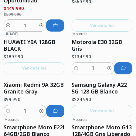
Oportunidad
$569.990
$449.990
$599.990
Ver detalles
Cantidad
|
HUAWEI
|
Motorola
No disponible
HUAWEI Y9A 128GB
Motorola E30 32GB
BLACK
Gris
$189.990
$134.990
Ver detalles
Cantidad
|
|
Agotado
Xiaomi Redmi 9A 32GB
Samsung Galaxy A22
Granite Gray
5G 128 GB Blanco
$99.990
$224.990
Ver detalles
Cantidad
|
Motorola
|
Motorola
-12%
OFF
Smartphone Moto E22i
Smartphone Moto G13
No disponible
64GB/2GB Blanco
128/4GB Gris Liberado