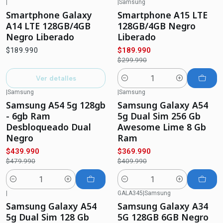
|
|
Samsung
-37%
OFF
Agotado
Smartphone Galaxy
Smartphone A15 LTE
A14 LTE 128GB/4GB
128GB/4GB Negro
Negro Liberado
Liberado
$189.990
$189.990
$299.990
Ver detalles
Cantidad
|
Samsung
|
Samsung
-8%
OFF
-10%
OFF
Samsung A54 5g 128gb
Samsung Galaxy A54
- 6gb Ram
5g Dual Sim 256 Gb
Desbloqueado Dual
Awesome Lime 8 Gb
Negro
Ram
$439.990
$369.990
$479.990
$409.990
Cantidad
Cantidad
|
GALA345
|
Samsung
-6%
OFF
-29%
OFF
Samsung Galaxy A54
Samsung Galaxy A34
5g Dual Sim 128 Gb
5G 128GB 6GB Negro