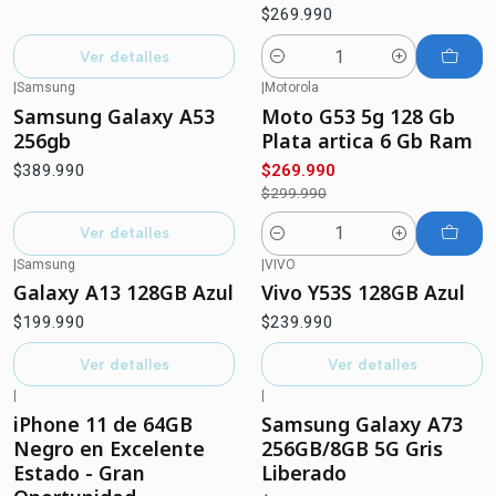
$269.990
Ver detalles
Cantidad
|
Samsung
|
Motorola
-10%
OFF
Agotado
Samsung Galaxy A53
Moto G53 5g 128 Gb
256gb
Plata artica 6 Gb Ram
$389.990
$269.990
$299.990
Ver detalles
Cantidad
|
Samsung
|
VIVO
Agotado
Agotado
Galaxy A13 128GB Azul
Vivo Y53S 128GB Azul
$199.990
$239.990
Ver detalles
Ver detalles
|
|
-25%
OFF
Agotado
iPhone 11 de 64GB
Samsung Galaxy A73
Negro en Excelente
256GB/8GB 5G Gris
Estado - Gran
Liberado