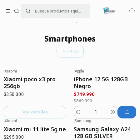
Para venta Empresa contáctenos al whatsapp
+56954787534
Inicio
Smartphones
Smartphones
Filtros
|
Xiaomi
|
Apple
-14%
OFF
Agotado
Xiaomi poco x3 pro
iPhone 12 5G 128GB
256gb
Negro
$350.000
$749.990
$869.990
Ver detalles
Cantidad
|
Xiaomi
|
Samsung
Agotado
Xiaomi mi 11 lite 5g ne
Samsung Galaxy A24
128 GB SILVER
$295.000