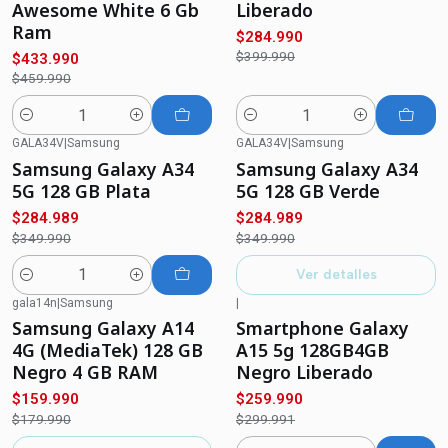
Awesome White 6 Gb
Liberado
Ram
$284.990
$399.990
$433.990
$459.990
Cantidad
Cantidad
GALA34V
|
Samsung
GALA34V
|
Samsung
-19%
OFF
-19%
OFF
Samsung Galaxy A34
Samsung Galaxy A34
No disponible
5G 128 GB Plata
5G 128 GB Verde
$284.989
$284.989
$349.990
$349.990
Ver detalles
Cantidad
gala14n
|
Samsung
|
-11%
OFF
-13%
OFF
Samsung Galaxy A14
Smartphone Galaxy
Agotado
4G (MediaTek) 128 GB
A15 5g 128GB4GB
Negro 4 GB RAM
Negro Liberado
$159.990
$259.990
$179.990
$299.991