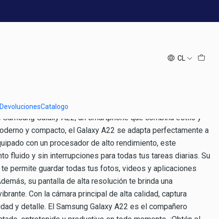
B Blanco
xy A22 5G 128 GB Blanco
CL
ones
 Devoluciones
Catalogo
e Samsung Galaxy A22, un smartphone que combina estilo y
moderno y compacto, el Galaxy A22 se adapta perfectamente a
Equipado con un procesador de alto rendimiento, este
to fluido y sin interrupciones para todas tus tareas diarias. Su
te permite guardar todas tus fotos, videos y aplicaciones
demás, su pantalla de alta resolución te brinda una
ibrante. Con la cámara principal de alta calidad, captura
dad y detalle. El Samsung Galaxy A22 es el compañero