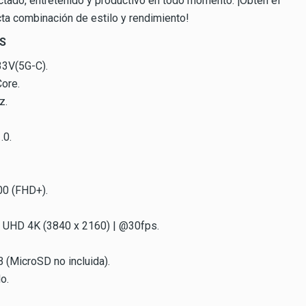
tado, entretenido y productivo en todo momento. ¡Obtén el
cta combinación de estilo y rendimiento!
S
3V(5G-C).
ore.
z.
.0.
00 (FHD+).
: UHD 4K (3840 x 2160) | @30fps.
 (MicroSD no incluida).
o.