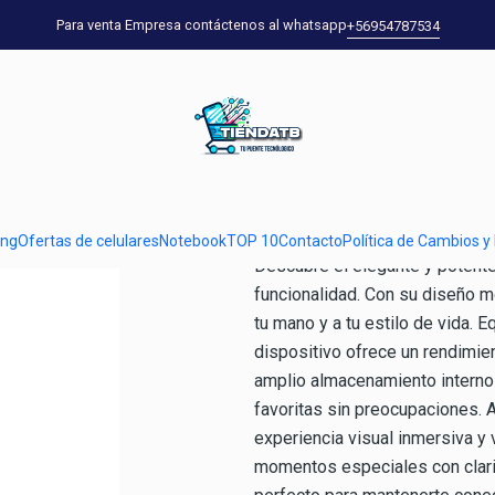
fertas de celulares
Celulares Samsung
Samsung Galaxy A22 5G 128 G
Para venta Empresa contáctenos al whatsapp
+56954787534
|
Samsung Gala
Mostrar stock de ubicaci
DESCRIPCIÓN
ung
Ofertas de celulares
Notebook
TOP 10
Contacto
Política de Cambios y
Descubre el elegante y potent
funcionalidad. Con su diseño 
tu mano y a tu estilo de vida. 
dispositivo ofrece un rendimien
amplio almacenamiento interno 
favoritas sin preocupaciones. A
experiencia visual inmersiva y v
momentos especiales con clari