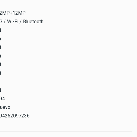
2MP+12MP
G / Wi-Fi / Bluetooth
í
í
í
í
í
í
í
94
uevo
94252097236