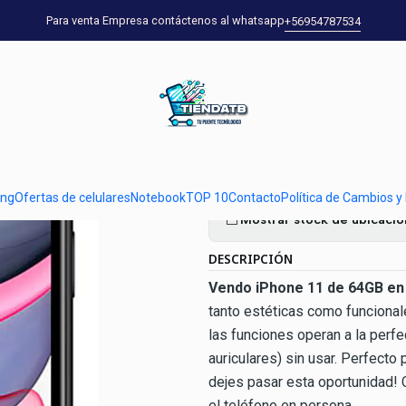
as de celulares
iPhone 11 de 64GB Negro en Excelente Estado - Gran
Para venta Empresa contáctenos al whatsapp
+56954787534
|
iPhone 11 de
Estado - Gra
Ag
Cantidad
ung
Ofertas de celulares
Notebook
TOP 10
Contacto
Política de Cambios y
Mostrar stock de ubicaci
DESCRIPCIÓN
Vendo iPhone 11 de 64GB en
tanto estéticas como funcional
las funciones operan a la perfec
auriculares) sin usar. Perfecto
dejes pasar esta oportunidad! 
el teléfono en persona.