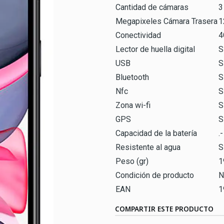
Cantidad de cámaras
3
Megapixeles Cámara Trasera
1
Conectividad
4
Lector de huella digital
S
USB
S
Bluetooth
S
Nfc
S
Zona wi-fi
S
GPS
S
Capacidad de la batería
.-
Resistente al agua
S
Peso (gr)
1
Condición de producto
N
EAN
1
COMPARTIR ESTE PRODUCTO