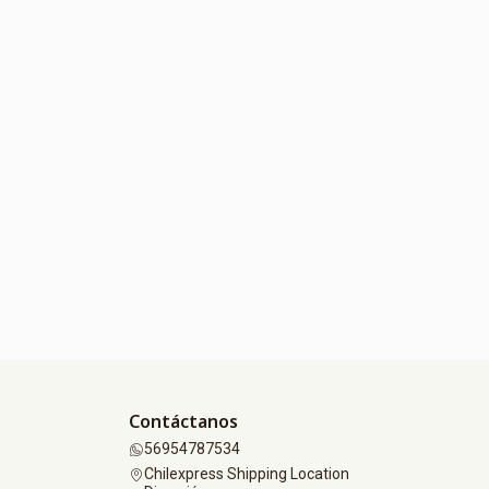
Contáctanos
56954787534
Chilexpress Shipping Location