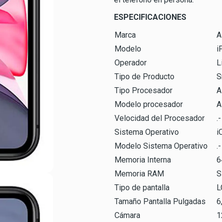
ESPECIFICACIONES
Marca
A
Modelo
i
Operador
L
Tipo de Producto
S
Tipo Procesador
A
Modelo procesador
A
Velocidad del Procesador
.-
Sistema Operativo
i
Modelo Sistema Operativo
.-
Memoria Interna
6
Memoria RAM
S
Tipo de pantalla
L
Tamaño Pantalla Pulgadas
6
Cámara
1