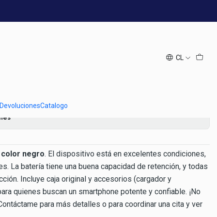
 Oportunidad
 64GB Negro en Excelente
n Oportunidad
CL
regar al Carro
Comprar ahora
 Devoluciones
Catalogo
ones
 color negro
. El dispositivo está en excelentes condiciones,
es. La batería tiene una buena capacidad de retención, y todas
ción. Incluye caja original y accesorios (cargador y
 para quienes buscan un smartphone potente y confiable. ¡No
Contáctame para más detalles o para coordinar una cita y ver