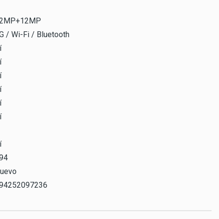
2MP+12MP
G / Wi-Fi / Bluetooth
í
í
í
í
í
í
í
94
uevo
94252097236