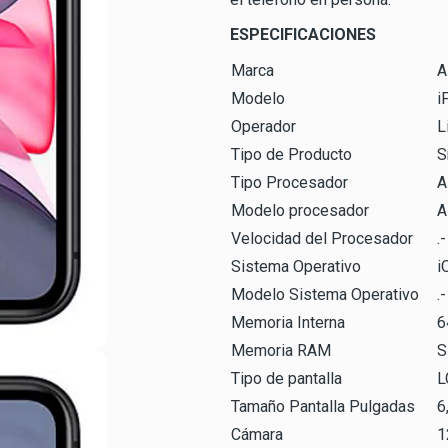
ESPECIFICACIONES
Marca
A
Modelo
i
Operador
L
Tipo de Producto
S
Tipo Procesador
A
Modelo procesador
A
Velocidad del Procesador
.-
Sistema Operativo
i
Modelo Sistema Operativo
.-
Memoria Interna
6
Memoria RAM
S
Tipo de pantalla
L
Tamaño Pantalla Pulgadas
6
Cámara
1