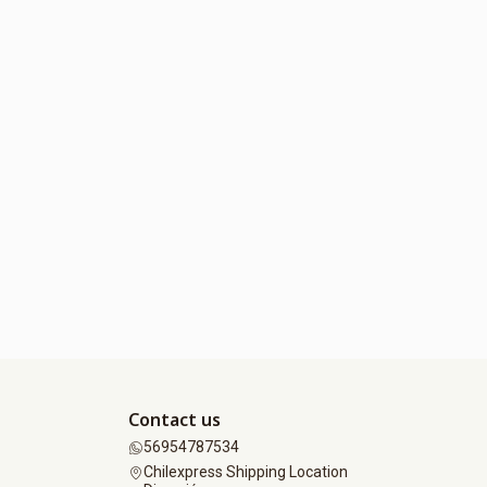
Contact us
56954787534
Chilexpress Shipping Location