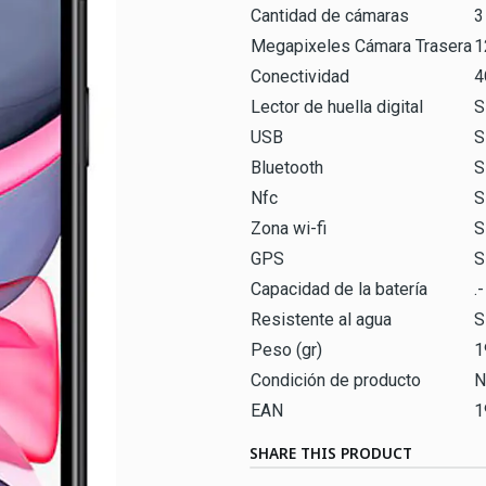
Cantidad de cámaras
3
Megapixeles Cámara Trasera
1
Conectividad
4
Lector de huella digital
S
USB
S
Bluetooth
S
Nfc
S
Zona wi-fi
S
GPS
S
Capacidad de la batería
.-
Resistente al agua
S
Peso (gr)
1
Condición de producto
N
EAN
1
SHARE THIS PRODUCT