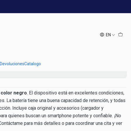
 Oportunidad
 64GB Negro en Excelente
n Oportunidad
EN
Add to Cart
Buy now
 Devoluciones
Catalogo
 color negro
. El dispositivo está en excelentes condiciones,
es. La batería tiene una buena capacidad de retención, y todas
ción. Incluye caja original y accesorios (cargador y
 para quienes buscan un smartphone potente y confiable. ¡No
Contáctame para más detalles o para coordinar una cita y ver