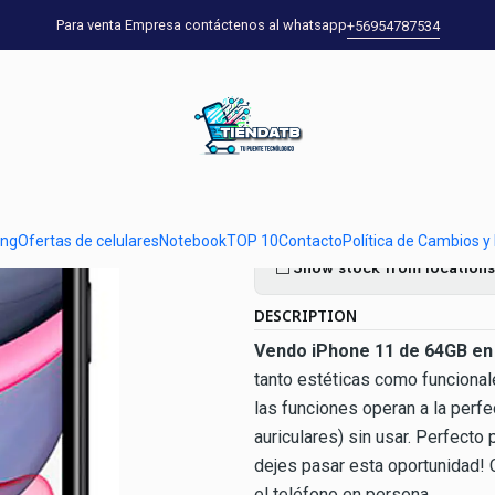
as de celulares
iPhone 11 de 64GB Negro en Excelente Estado - Gran
Para venta Empresa contáctenos al whatsapp
+56954787534
|
iPhone 11 de
Estado - Gra
Quantity
ung
Ofertas de celulares
Notebook
TOP 10
Contacto
Política de Cambios y
Show stock from locations
DESCRIPTION
Vendo iPhone 11 de 64GB en
tanto estéticas como funcional
las funciones operan a la perfec
auriculares) sin usar. Perfecto
dejes pasar esta oportunidad! 
el teléfono en persona.