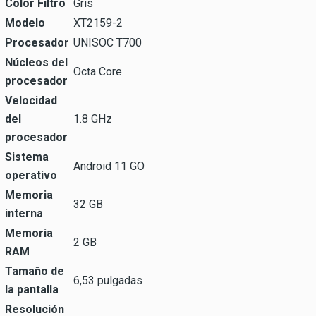
Color Filtro
Gris
Modelo
XT2159-2
Procesador
UNISOC T700
Núcleos del
Octa Core
procesador
Velocidad
del
1.8 GHz
procesador
Sistema
Android 11 GO
operativo
Memoria
32 GB
interna
Memoria
2 GB
RAM
Tamaño de
6,53 pulgadas
la pantalla
Resolución