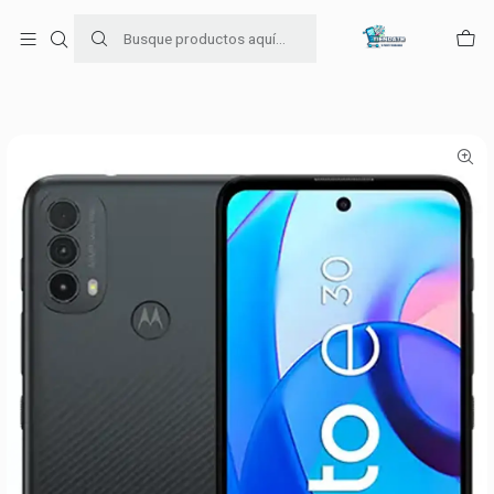
Para venta Empresa contáctenos al whatsapp
+56954787534
Inicio
Ofertas de celulares
Motorola E30 32GB Gris