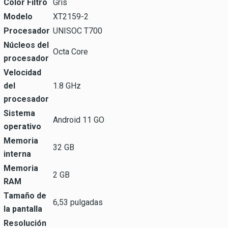
Color Filtro
Gris
Modelo
XT2159-2
Procesador
UNISOC T700
Núcleos del
Octa Core
procesador
Velocidad
del
1.8 GHz
procesador
Sistema
Android 11 GO
operativo
Memoria
32 GB
interna
Memoria
2 GB
RAM
Tamaño de
6,53 pulgadas
la pantalla
Resolución