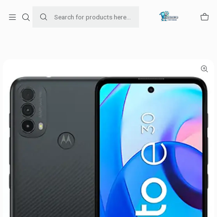
Para venta Empresa contáctenos al whatsapp
+56954787534
Home
Ofertas de celulares
Motorola E30 32GB Gris