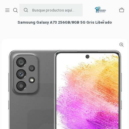
Para venta Empresa contáctenos al whatsapp
+56954787534
Inicio
Ofertas de celulares
Celulares Samsung
Samsung Galaxy A73 256GB/8GB 5G Gris Liberado