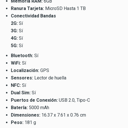
Memoria RAM:
6GB
Ranura Tarjeta:
MicroSD Hasta 1 TB
Conectividad Bandas
2G:
Sí
3G:
Sí
4G:
Sí
5G:
Sí
Bluetooth:
Sí
WiFi:
Sí
Localización:
GPS
Sensores:
Lector de huella
NFC:
Sí
Dual Sim:
Sí
Puertos de Conexión:
USB 2.0, Tipo-C
Batería:
5000 mAh
Dimensiones:
16.37 x 7.61 x 0.76 cm
Peso:
181 g