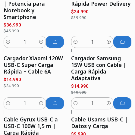
| Potencia para
Rápida Power Delivery
Notebook y
$24.990
Smartphone
$39.990
$36.990
$45.990
Cantidad
Cantidad
|
|
-40%
OFF
-25%
OFF
Cargador Xiaomi 120W
Cargador Samsung
USB-C Super Carga
15W USB con Cable |
Rápida + Cable 6A
Carga Rápida
Adaptativa
$14.990
$24.990
$14.990
$19.990
Cantidad
Cantidad
|
|
-50%
OFF
-50%
OFF
Cable Gyrux USB-C a
Cable Usams USB-C |
USB-C 100W 1,5 m |
Datos y Carga
Carga Rápida
$9.990