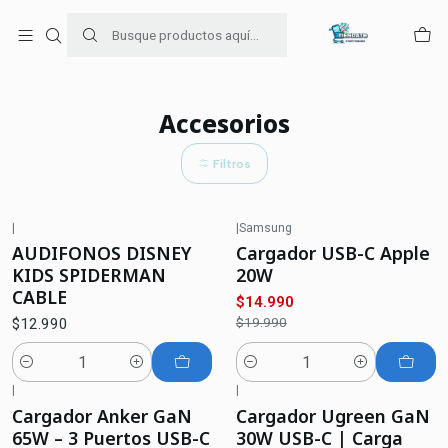
Para venta Empresa contáctenos al whatsapp
+56954787534
Inicio
Accesorios
Accesorios
Filtros
|
|
Samsung
-25%
OFF
AUDIFONOS DISNEY
Cargador USB-C Apple
KIDS SPIDERMAN
20W
CABLE
$14.990
$19.990
$12.990
Cantidad
Cantidad
|
|
-20%
OFF
-38%
OFF
Cargador Anker GaN
Cargador Ugreen GaN
65W – 3 Puertos USB-C
30W USB-C | Carga