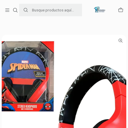
Para venta Empresa contáctenos al whatsapp
+56954787534
Inicio
Audifonos
AUDIFONOS DISNEY KIDS SPIDERMAN CABLE