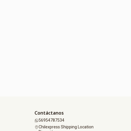
Contáctanos
56954787534
Chilexpress Shipping Location