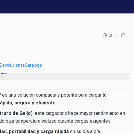
elivery
een GaN 30W USB-C |
 Power Delivery
CL
regar al Carro
Comprar ahora
 Devoluciones
Catalogo
ones
W
es una solución compacta y potente para cargar tu
rápida, segura y eficiente
.
truro de Galio)
, este cargador ofrece mayor rendimiento en
o baja temperatura incluso durante cargas exigentes.
dad, portabilidad y carga rápida
en su día a día.