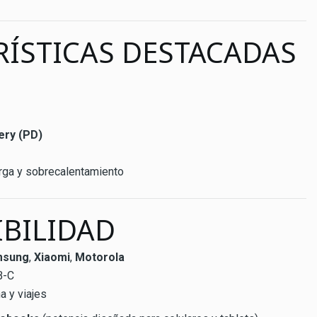
RÍSTICAS DESTACADAS
ery (PD)
rga y sobrecalentamiento
IBILIDAD
msung
,
Xiaomi
,
Motorola
B-C
na y viajes