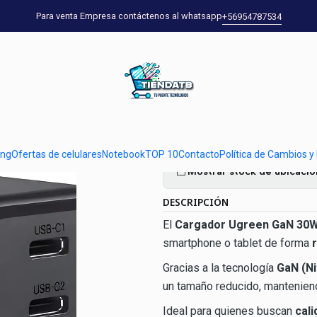
Accesorios
Cargador Ugreen GaN 30W USB-C | Carga Rápida Power D
Para venta Empresa contáctenos al whatsapp
+56954787534
|
Cargador Ugr
Carga Rápida
Ag
Cantidad
ung
Ofertas de celulares
Notebook
TOP 10
Contacto
Política de Cambios y
Mostrar stock de ubicaci
DESCRIPCIÓN
El
Cargador Ugreen GaN 30
smartphone o tablet de forma
Gracias a la tecnología
GaN (Ni
un tamaño reducido, manteniend
Ideal para quienes buscan
cali