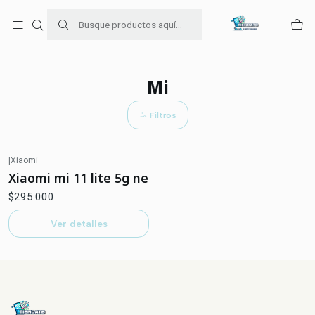
Para venta Empresa contáctenos al whatsapp
+56954787534
Inicio
Mi
Mi
Filtros
|
Xiaomi
Agotado
Xiaomi mi 11 lite 5g ne
$295.000
Ver detalles