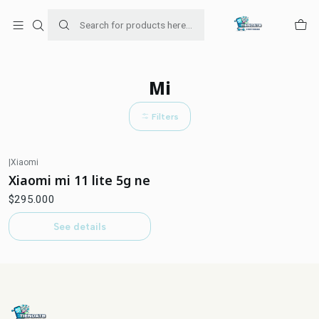
Para venta Empresa contáctenos al whatsapp
+56954787534
Home
Mi
Mi
Filters
|
Xiaomi
Out of stock
Xiaomi mi 11 lite 5g ne
$295.000
See details