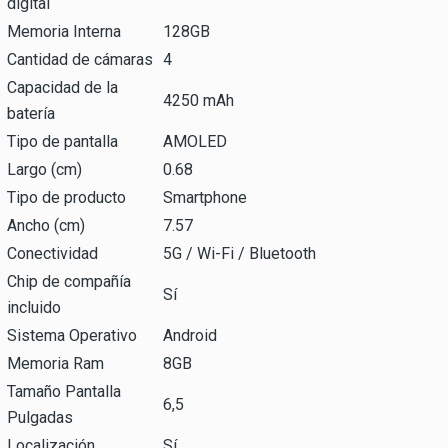
digital
Memoria Interna
128GB
Cantidad de cámaras
4
Capacidad de la
4250 mAh
batería
Tipo de pantalla
AMOLED
Largo (cm)
0.68
Tipo de producto
Smartphone
Ancho (cm)
7.57
Conectividad
5G / Wi-Fi / Bluetooth
Chip de compañía
Sí
incluido
Sistema Operativo
Android
Memoria Ram
8GB
Tamaño Pantalla
6,5
Pulgadas
Localización
Sí