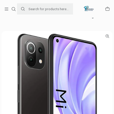
Para venta Empresa contáctenos al whatsapp
+56954787534
Home
Ofertas de celulares
Xiaomi mi 11 lite 5g ne