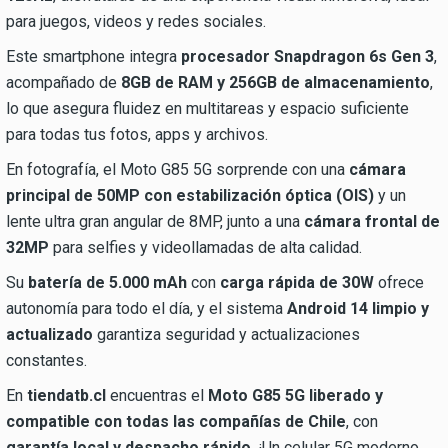
para juegos, videos y redes sociales.
Este smartphone integra
procesador Snapdragon 6s Gen 3
,
acompañado de
8GB de RAM y 256GB de almacenamiento
,
lo que asegura fluidez en multitareas y espacio suficiente
para todas tus fotos, apps y archivos.
En fotografía, el Moto G85 5G sorprende con una
cámara
principal de 50MP con estabilización óptica (OIS)
y un
lente ultra gran angular de 8MP, junto a una
cámara frontal de
32MP
para selfies y videollamadas de alta calidad.
Su
batería de 5.000 mAh
con
carga rápida de 30W
ofrece
autonomía para todo el día, y el sistema
Android 14 limpio y
actualizado
garantiza seguridad y actualizaciones
constantes.
En
tiendatb.cl
encuentras el
Moto G85 5G liberado y
compatible con todas las compañías de Chile
, con
garantía local y despacho rápido
. ¡Un celular 5G moderno,