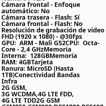
Cámara frontal - Enfoque
automático: No
Cámara trasera - Flash: Sí
Cámara frontal - Flash: No
Resolución de grabación de video
FHD (1920 x 1080) - @30fps
GPU:
ARM - Mali G52
CPU:
Octa-
Core - 2,4 GHz
Memoria
Interna:
128GB
Memoria
RAM:
4GB
Tarjeta
Ranura:
MicroSD (Hasta
1TB)
Conectividad Bandas
Infra
2G
GSM,
3G
WCDMA,4G LTE FDD,
4G LTE
TDD2G GSM