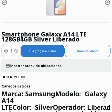
|
Smartphone Galaxy A14 LTE
128GB4GB Silver Liberado
Agregar al Carro
Comprar ahora
Cantidad
Mostrar stock de ubicaciones
DESCRIPCIÓN
Caracteristicas
Marca:
Samsung
Modelo:
Galaxy
A14
LTE
Color:
Silver
Operador:
Liberad