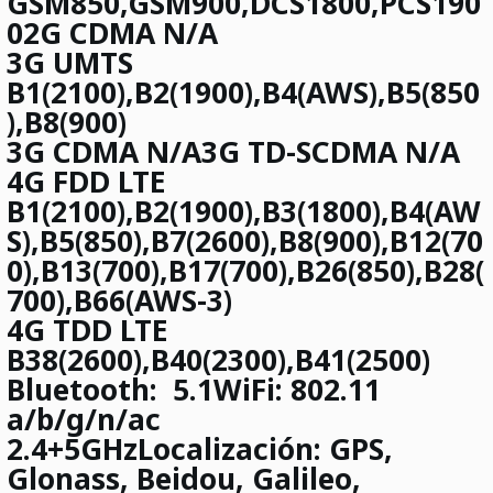
GSM850,GSM900,DCS1800,PCS190
02G CDMA N/A
3G
UMTS
B1(2100),B2(1900),B4(AWS),B5(850
),B8(900)
3G
CDMA N/A3G TD-SCDMA N/A
4G
FDD LTE
B1(2100),B2(1900),B3(1800),B4(AW
S),B5(850),B7(2600),B8(900),B12(70
0),B13(700),B17(700),B26(850),B28(
700),B66(AWS-3)
4G
TDD LTE
B38(2600),B40(2300),B41(2500)
Bluetooth:
5.1
WiFi:
802.11
a/b/g/n/ac
2.4+5GHz
Localización:
GPS,
Glonass, Beidou, Galileo,