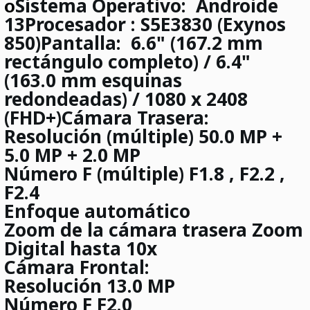
Sistema Operativo:
Androide
o
13
Procesador
: S5E3830 (Exynos
850)
Pantalla:
6.6" (167.2 mm
rectángulo completo) / 6.4"
(163.0 mm esquinas
redondeadas) / 1080 x 2408
(FHD+)
Cámara Trasera:
Resolución (múltiple) 50.0 MP +
5.0 MP + 2.0 MP
Número F (múltiple) F1.8 , F2.2 ,
F2.4
Enfoque automático
Zoom de la cámara trasera Zoom
Digital hasta 10x
Cámara Frontal:
Resolución 13.0 MP
Número F F2.0