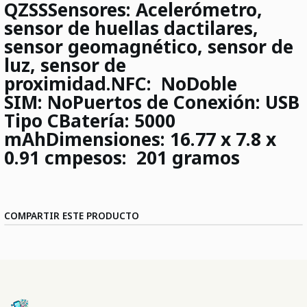
QZSS
Sensores:
Acelerómetro,
sensor de huellas dactilares,
sensor geomagnético, sensor de
luz, sensor de
proximidad.
NFC:
No
Doble
SIM:
No
Puertos de Conexión:
USB
Tipo C
Batería:
5000
mAh
Dimensiones:
16.77 x 7.8 x
0.91 cm
pesos:
201 gramos
COMPARTIR ESTE PRODUCTO