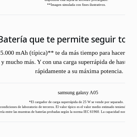
**Imagen simulada con fines ilustrativos.
Batería que te permite seguir todo 
 5.000 mAh (típica)** te da más tiempo para hacer lo qu
r y mucho más. Y con una carga superrápida de hasta 2
rápidamente a su máxima potencia.
*El cargador de carga superrápida de 25 W se vende por separado.
ondiciones de laboratorio de terceros. El valor típico es el valor medio estimado teniendo en cue
ería entre las muestras de baterías probadas según la norma IEC 61960. La capacidad nominal e