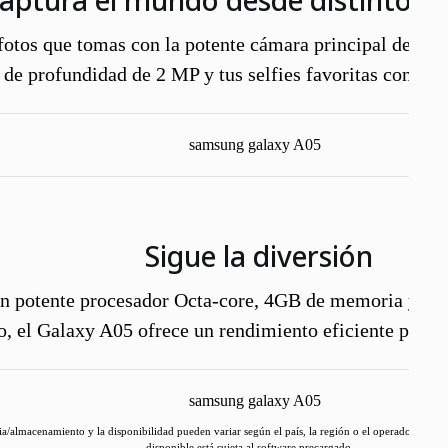
aptura el mundo desde distintos 
otos que tomas con la potente cámara principal de 50 
 de profundidad de 2 MP y tus selfies favoritas con la 
Sigue la diversión
n potente procesador Octa-core, 4GB de memoria y 1
o, el Galaxy A05 ofrece un rendimiento eficiente para t
/almacenamiento y la disponibilidad pueden variar según el país, la región o el operador. La 
disponible está sujeta al software precargado.