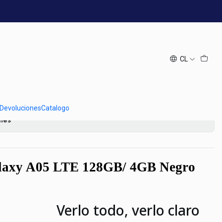
box
alaxy A05 128GB 67 Black
n box
CL
regar al Carro
Comprar ahora
 Devoluciones
Catalogo
ones
laxy A05 LTE 128GB/ 4GB Negro
Verlo todo, verlo claro