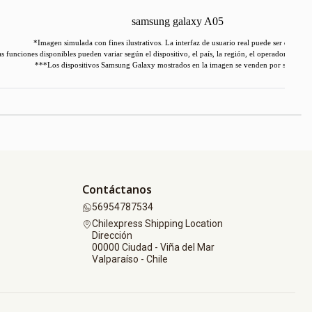
*Imagen simulada con fines ilustrativos. La interfaz de usuario real puede ser diferente
s funciones disponibles pueden variar según el dispositivo, el país, la región, el operador o la v
***Los dispositivos Samsung Galaxy mostrados en la imagen se venden por separado
Contáctanos
56954787534
Chilexpress Shipping Location
Dirección
00000 Ciudad - Viña del Mar
Valparaíso - Chile