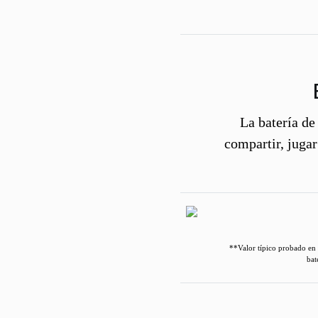
La batería de
compartir, juga
**Valor típico probado en c
bat