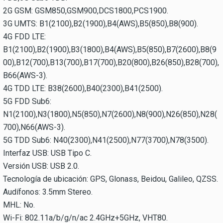
2G GSM: GSM850,GSM900,DCS1800,PCS1900.
3G UMTS: B1(2100),B2(1900),B4(AWS),B5(850),B8(900).
4G FDD LTE:
B1(2100),B2(1900),B3(1800),B4(AWS),B5(850),B7(2600),B8(9
00),B12(700),B13(700),B17(700),B20(800),B26(850),B28(700),
B66(AWS-3).
4G TDD LTE: B38(2600),B40(2300),B41(2500).
5G FDD Sub6:
N1(2100),N3(1800),N5(850),N7(2600),N8(900),N26(850),N28(
700),N66(AWS-3).
5G TDD Sub6: N40(2300),N41(2500),N77(3700),N78(3500).
Interfaz USB: USB Tipo C.
Versión USB: USB 2.0.
Tecnología de ubicación: GPS, Glonass, Beidou, Galileo, QZSS.
Audífonos: 3.5mm Stereo.
MHL: No.
Wi-Fi: 802.11a/b/g/n/ac 2.4GHz+5GHz, VHT80.