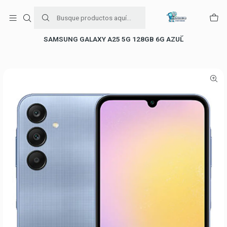
Para venta Empresa contáctenos al whatsapp
+56954787534
Inicio
Ofertas de celulares
Celulares Samsung
SAMSUNG GALAXY A25 5G 128GB 6G AZUL