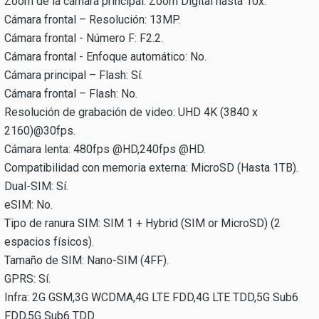
Zoom de la cámara principal: Zoom Digital hasta 10x.
Cámara frontal – Resolución: 13MP.
Cámara frontal - Número F: F2.2.
Cámara frontal - Enfoque automático: No.
Cámara principal – Flash: Sí.
Cámara frontal – Flash: No.
Resolución de grabación de video: UHD 4K (3840 x
2160)@30fps.
Cámara lenta: 480fps @HD,240fps @HD.
Compatibilidad con memoria externa: MicroSD (Hasta 1TB).
Dual-SIM: Sí.
eSIM: No.
Tipo de ranura SIM: SIM 1 + Hybrid (SIM or MicroSD) (2
espacios físicos).
Tamaño de SIM: Nano-SIM (4FF).
GPRS: Sí.
Infra: 2G GSM,3G WCDMA,4G LTE FDD,4G LTE TDD,5G Sub6
FDD,5G Sub6 TDD.