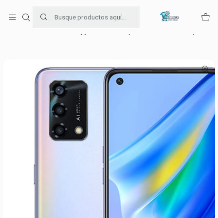
Para venta Empresa contáctenos al whatsapp
+56954787534
Inicio
falabella
Oppo Reno6 Lite (128 GB / 6 GB / Azul )