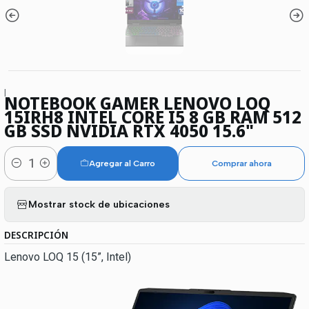
|
NOTEBOOK GAMER LENOVO LOQ
15IRH8 INTEL CORE I5 8 GB RAM 512
GB SSD NVIDIA RTX 4050 15.6"
Agregar al Carro
Comprar ahora
Cantidad
Mostrar stock de ubicaciones
DESCRIPCIÓN
Lenovo LOQ 15 (15”, Intel)