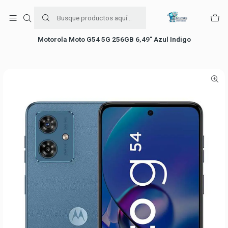
Para venta Empresa contáctenos al whatsapp
+56954787534
Inicio
Ofertas de celulares
Motorola
Motorola Moto G54 5G 256GB 6,49" Azul Indigo