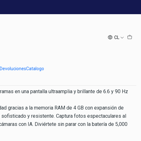
een
64GB 6,6" Pastel Green
CL
regar al Carro
Comprar ahora
ones
 Devoluciones
Catalogo
ramas en una pantalla ultraamplia y brillante de 6.6 y 90 Hz
lidad gracias a la memoria RAM de 4 GB con expansión de
 sofisticado y resistente. Captura fotos espectaculares al
cámaras con IA. Diviértete sin parar con la batería de 5,000