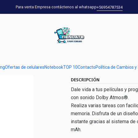
cio
Ofertas de celulares
Motorola
Motorola E14 64GB 6,6" Pastel Gr
Para venta Empresa contáctenos al whatsapp
+56954787534
|
Motorola E14 
Ag
Cantidad
Mostrar stock de ubicaci
ung
Ofertas de celulares
Notebook
TOP 10
Contacto
Política de Cambios y
DESCRIPCIÓN
Dale vida a tus películas y prog
con sonido Dolby Atmos®.
Realiza varias tareas con faci
memoria. Disfruta de un diseño
instante gracias al sistema de 
mAh.