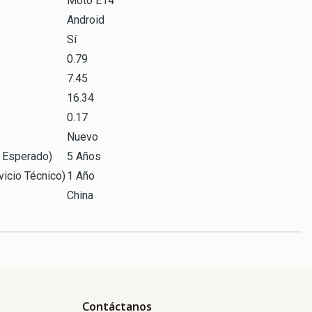
Moto E14
Android
Sí
0.79
7.45
16.34
0.17
Nuevo
o Esperado)
5 Años
icio Técnico)
1 Año
China
Contáctanos