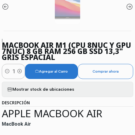
|
MACBOOK AIR M1 (CPU 8NUC Y GPU
7NUC) 8 GB RAM 256 GB SSD 13,3"
GRIS ESPACIAL
Agregar al Carro
Comprar ahora
Cantidad
Mostrar stock de ubicaciones
DESCRIPCIÓN
APPLE MACBOOK AIR
MacBook Air