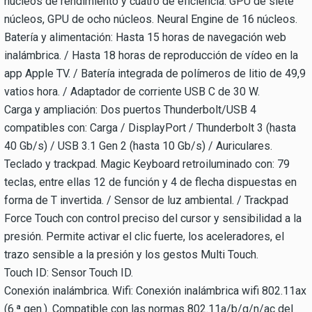
núcleos de rendimiento y cuatro de eficiencia. GPU de siete
núcleos, GPU de ocho núcleos. Neural Engine de 16 núcleos.
Batería y alimentación: Hasta 15 horas de navegación web
inalámbrica. / Hasta 18 horas de reproducción de vídeo en la
app Apple TV. / Batería integrada de polímeros de litio de 49,9
vatios hora. / Adaptador de corriente USB C de 30 W.
Carga y ampliación: Dos puertos Thunderbolt/USB 4
compatibles con: Carga / DisplayPort / Thunderbolt 3 (hasta
40 Gb/s) / USB 3.1 Gen 2 (hasta 10 Gb/s) / Auriculares.
Teclado y trackpad. Magic Keyboard retroiluminado con: 79
teclas, entre ellas 12 de función y 4 de flecha dispuestas en
forma de T invertida. / Sensor de luz ambiental. / Trackpad
Force Touch con control preciso del cursor y sensibilidad a la
presión. Permite activar el clic fuerte, los aceleradores, el
trazo sensible a la presión y los gestos Multi Touch.
Touch ID: Sensor Touch ID.
Conexión inalámbrica. Wifi: Conexión inalámbrica wifi 802.11ax
(6.ª gen.). Compatible con las normas 802.11a/b/g/n/ac del