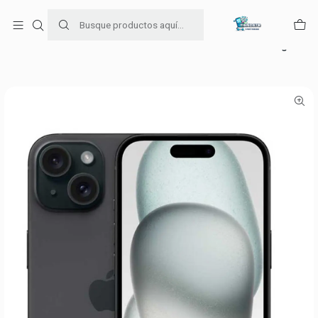
Para venta Empresa contáctenos al whatsapp
+56954787534
Inicio
Ofertas de celulares
iPhone 15 de 128GB Color Negro