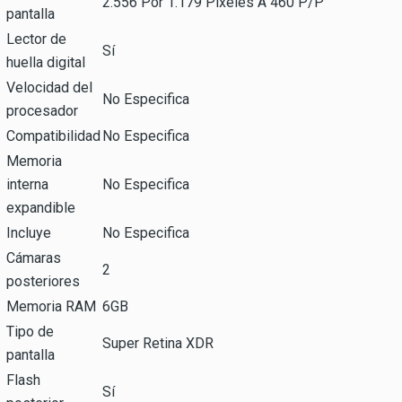
2.556 Por 1.179 Píxeles A 460 P/P
pantalla
Lector de
Sí
huella digital
Velocidad del
No Especifica
procesador
Compatibilidad
No Especifica
Memoria
interna
No Especifica
expandible
Incluye
No Especifica
Cámaras
2
posteriores
Memoria RAM
6GB
Tipo de
Super Retina XDR
pantalla
Flash
Sí