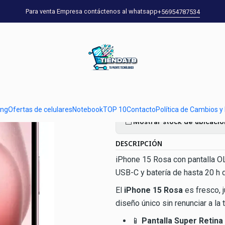
as de celulares
iPhone 15 128GB Rosa | Super Retina XDR OLED 6,1″ Li
Para venta Empresa contáctenos al whatsapp
+56954787534
|
iPhone 15 12
XDR OLED 6,1
Ag
Cantidad
ung
Ofertas de celulares
Notebook
TOP 10
Contacto
Política de Cambios y
Mostrar stock de ubicaci
DESCRIPCIÓN
iPhone 15 Rosa con pantalla OL
USB-C y batería de hasta 20 h 
El
iPhone 15 Rosa
es fresco, j
diseño único sin renunciar a la
📱
Pantalla Super Retina