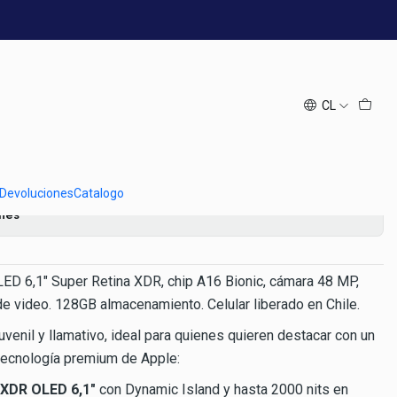
berado Chile
8GB Rosa | Super Retina
″ Liberado Chile
CL
regar al Carro
Comprar ahora
 Devoluciones
Catalogo
ones
ED 6,1″ Super Retina XDR, chip A16 Bionic, cámara 48 MP,
de video. 128GB almacenamiento. Celular liberado en Chile.
uvenil y llamativo, ideal para quienes quieren destacar con un
 tecnología premium de Apple:
 XDR OLED 6,1″
con Dynamic Island y hasta 2000 nits en