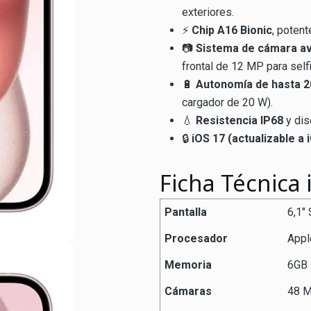
exteriores.
⚡
Chip A16 Bionic
, potent
📷
Sistema de cámara a
frontal de 12 MP para self
🔋
Autonomía de hasta 2
cargador de 20 W).
💧
Resistencia IP68
y dis
🔒
iOS 17 (actualizable a 
Ficha Técnica
Pantalla
6,1″
Procesador
Appl
Memoria
6GB
Cámaras
48 M