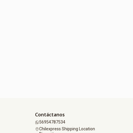
Contáctanos
56954787534
Chilexpress Shipping Location