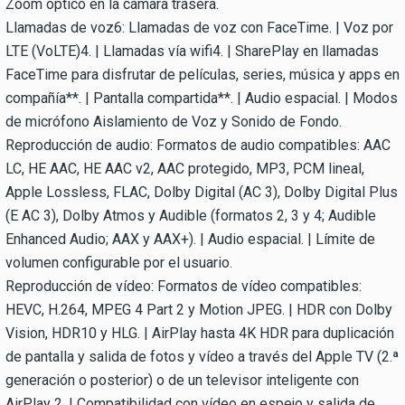
Zoom óptico en la cámara trasera.
Llamadas de voz6: Llamadas de voz con FaceTime. | Voz por
LTE (VoLTE)4. | Llamadas vía wifi4. | SharePlay en llamadas
FaceTime para disfrutar de películas, series, música y apps en
compañía**. | Pantalla compartida**. | Audio espacial. | Modos
de micrófono Aislamiento de Voz y Sonido de Fondo.
Reproducción de audio: Formatos de audio compatibles: AAC
LC, HE AAC, HE AAC v2, AAC protegido, MP3, PCM lineal,
Apple Lossless, FLAC, Dolby Digital (AC 3), Dolby Digital Plus
(E AC 3), Dolby Atmos y Audible (formatos 2, 3 y 4; Audible
Enhanced Audio; AAX y AAX+). | Audio espacial. | Límite de
volumen configurable por el usuario.
Reproducción de vídeo: Formatos de vídeo compatibles:
HEVC, H.264, MPEG 4 Part 2 y Motion JPEG. | HDR con Dolby
Vision, HDR10 y HLG. | AirPlay hasta 4K HDR para duplicación
de pantalla y salida de fotos y vídeo a través del Apple TV (2.ª
generación o posterior) o de un televisor inteligente con
AirPlay 2. | Compatibilidad con vídeo en espejo y salida de