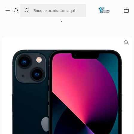
Para venta Empresa contáctenos al whatsapp
+56954787534
Inicio
Ofertas de celulares
Iphone 13 128 GB Azul Medianoche