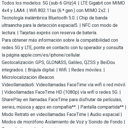
Todos los modelos: 5G (sub-6 GHz)4. | LTE Gigabit con MIMO
4x4 y LAA4. | Wifi 802.11ax (6.ª gen.) con MIMO 2x2. |
Tecnología inalámbrica Bluetooth 5.0. | Chip de banda
ultraancha para la detección espacial5. | NFC con modo de
lectura. | Tarjetas exprés con reserva de batería.
Para obtener más información sobre la compatibilidad con
redes 5G y LTE, ponte en contacto con tu operador y consulta
la página apple.com/es/iphone/cellular.
Geolocalización: GPS, GLONASS, Galileo, QZSS y BeiDou
integrados. | Brújula digital. | Wifi. | Redes móviles. |
Microlocalización iBeacon.
Videollamadas6: Videollamadas FaceTime vía wifi o red móvil.
| Videollamadas FaceTime HD (1080p) vía wifi o redes 5G. |
SharePlay en llamadas FaceTime para disfrutar de películas,
series, música y apps en compañía**. | Pantalla compartida** |
Modo Retrato en videollamadas FaceTime | Audio espacial |
Modos de micrófono Aislamiento de Voz y Sonido de Fondo |