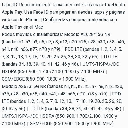
Face ID: Reconocimiento facial mediante la cámara TrueDepth.
Apple Pay: Usa Face ID para pagar en tiendas, apps y páginas
web con tu iPhone. | Confirma las compras realizadas con
Apple Pay en el Mac.
Redes móviles e inalámbricas: Modelo A2628*: 5G NR
(bandas n1, n2, n3, n5, n7, n8, n12, n20, n25, n28, n30, n38, n40,
n41, n48, n66, n77, n78 y n79). | FDD LTE (bandas 1, 2, 3, 4, 5,
7, 8, 12, 13, 17, 18, 19, 20, 25, 26, 28, 30, 32 y 66). | TD LTE
(bandas 34, 38, 39, 40, 41, 42, 46 y 48). | UMTS/HSPA+/DC
HSDPA (850, 900, 1.700/2.100, 1.900 y 2.100 MHz). |
GSM/EDGE (850, 900, 1.800 y 1.900 MHz).
Modelo A2633: 5G NR (bandas n1, n2, n3, n5, n7, n8, n12, n20,
n25, n28, n30, n38, n40, n41, n48, n66, n77, n78 y n79). | FDD
LTE (bandas 1, 2, 3, 4, 5, 7, 8, 12, 13, 17, 18, 19, 20, 25, 26, 28,
30, 32 y 66). | TD LTE (bandas 34, 38, 39, 40, 41, 42, 46 y 48). |
UMTS/HSPA+/DC HSDPA (850, 900, 1.700/2.100, 1.900 y
2.100 MHz). | GSM/EDGE (850, 900, 1.800 y 1.900 MHz).