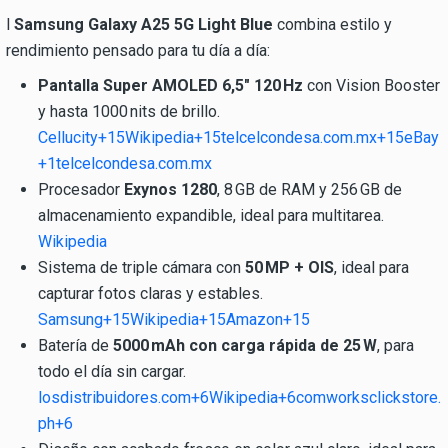
l
Samsung Galaxy A25 5G Light Blue
combina estilo y
rendimiento pensado para tu día a día:
Pantalla Super AMOLED 6,5" 120 Hz
con Vision Booster
y hasta 1000 nits de brillo.
Cellucity+15Wikipedia+15telcelcondesa.com.mx+15
eBay
+1
telcelcondesa.com.mx
Procesador
Exynos 1280
, 8 GB de RAM y 256 GB de
almacenamiento expandible, ideal para multitarea.
Wikipedia
Sistema de triple cámara con
50 MP + OIS
, ideal para
capturar fotos claras y estables.
Samsung+15Wikipedia+15Amazon+15
Batería de
5000 mAh con carga rápida de 25 W
, para
todo el día sin cargar.
losdistribuidores.com+6Wikipedia+6comworksclickstore.
ph+6