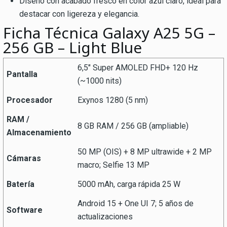
Diseño con acabado fresco en color azul claro, ideal para
destacar con ligereza y elegancia.
Ficha Técnica Galaxy A25 5G –
256 GB – Light Blue
6,5″ Super AMOLED FHD+ 120 Hz
Pantalla
(~1000 nits)
Procesador
Exynos 1280 (5 nm)
RAM /
8 GB RAM / 256 GB (ampliable)
Almacenamiento
50 MP (OIS) + 8 MP ultrawide + 2 MP
Cámaras
macro; Selfie 13 MP
Batería
5000 mAh, carga rápida 25 W
Android 15 + One UI 7; 5 años de
Software
actualizaciones