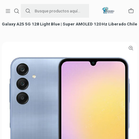
Para venta Empresa contáctenos al whatsapp
+56954787534
Inicio
falabella
Galaxy A25 5G 128 Light Blue | Super AMOLED 120 Hz Liberado Chile