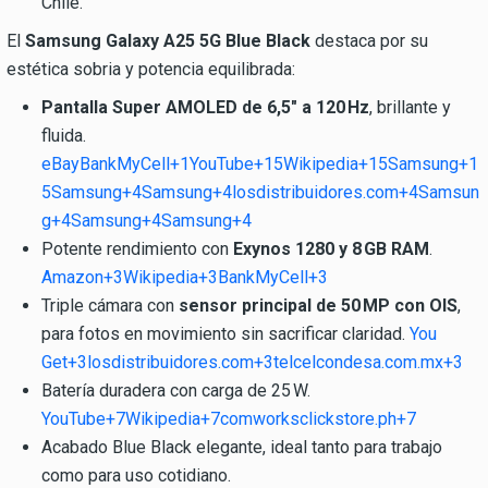
Chile.
El
Samsung Galaxy A25 5G Blue Black
destaca por su
estética sobria y potencia equilibrada:
Pantalla Super AMOLED de 6,5″ a 120 Hz
, brillante y
fluida.
eBay
BankMyCell+1
YouTube+15Wikipedia+15Samsung+1
5
Samsung+4Samsung+4losdistribuidores.com+4
Samsun
g+4Samsung+4Samsung+4
Potente rendimiento con
Exynos 1280 y 8 GB RAM
.
Amazon+3Wikipedia+3BankMyCell+3
Triple cámara con
sensor principal de 50 MP con OIS
,
para fotos en movimiento sin sacrificar claridad.
You
Get+3losdistribuidores.com+3telcelcondesa.com.mx+3
Batería duradera con carga de 25 W.
YouTube+7Wikipedia+7comworksclickstore.ph+7
Acabado Blue Black elegante, ideal tanto para trabajo
como para uso cotidiano.