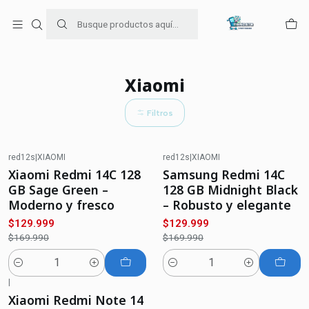
Para venta Empresa contáctenos al whatsapp
+56954787534
Inicio
Ofertas de celulares
Xiaomi
Xiaomi
Filtros
red12s
|
XIAOMI
red12s
|
XIAOMI
-24%
OFF
-24%
OFF
Xiaomi Redmi 14C 128
Samsung Redmi 14C
GB Sage Green –
128 GB Midnight Black
Moderno y fresco
– Robusto y elegante
$129.999
$129.999
$169.990
$169.990
Cantidad
Cantidad
|
-18%
OFF
Xiaomi Redmi Note 14