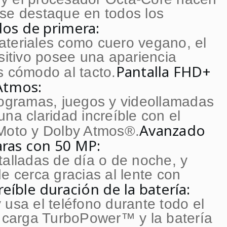
se destaque en todos los
os de primera:
teriales como cuero vegano, el
ositivo posee una apariencia
Pantalla FHD+
s cómodo al tacto.
 Atmos:
rogramas, juegos y videollamadas
na claridad increíble con el
Avanzado
 Moto y Dolby Atmos®.
ras con 50 MP:
talladas de día o de noche, y
e cerca gracias al lente con
reíble duración de la batería:
 usa el teléfono durante todo el
a carga TurboPower™ y la batería