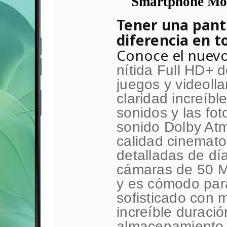
Smartphone Mo
Tener una pant
diferencia en t
Conoce el nuev
nítida Full HD+ d
juegos y videoll
claridad increíb
sonidos y las fot
sonido Dolby At
calidad cinemato
detalladas de dí
cámaras de 50 M
y es cómodo para
sofisticado con m
increíble duració
almacenamiento 