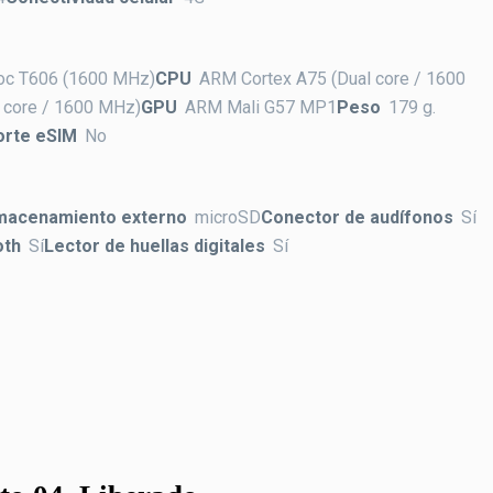
oc T606 (1600 MHz)
CPU
ARM Cortex A75 (Dual core / 1600
 core / 1600 MHz)
GPU
ARM Mali G57 MP1
Peso
179 g.
orte eSIM
No
macenamiento externo
microSD
Conector de audífonos
Sí
oth
Sí
Lector de huellas digitales
Sí