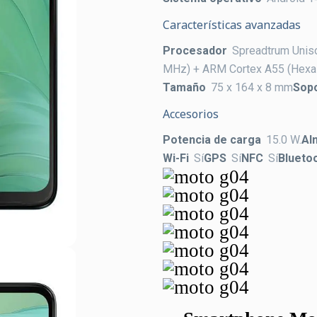
Características avanzadas
Procesador
Spreadtrum Unis
MHz) + ARM Cortex A55 (Hexa
Tamaño
75 x 164 x 8 mm
Sop
Accesorios
Potencia de carga
15.0 W.
Al
Wi-Fi
Sí
GPS
Sí
NFC
Sí
Blueto