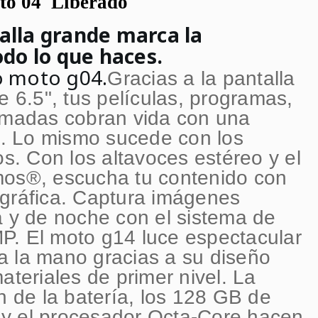
to 04 Liberado
alla grande marca la
odo lo que haces.
o moto g04.
Gracias a la pantalla
e 6.5", tus películas, programas,
amadas cobran vida con una
le. Lo mismo sucede con los
os. Con los altavoces estéreo y el
mos®, escucha tu contenido con
gráfica. Captura imágenes
a y de noche con el sistema de
P. El moto g14 luce espectacular
 la mano gracias a su diseño
ateriales de primer nivel. La
n de la batería, los 128 GB de
y el procesador Octa-Core hacen