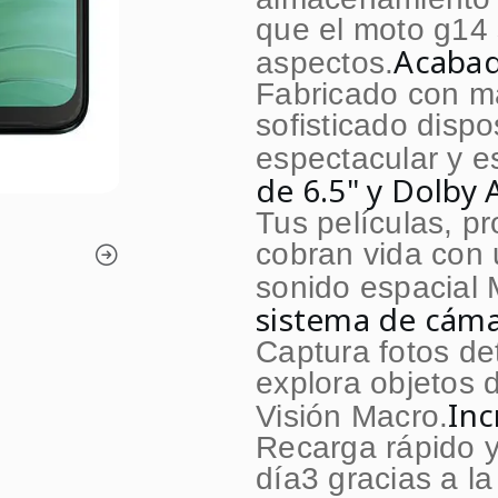
que el moto g14 
Acabad
aspectos.
Fabricado con ma
sofisticado disp
espectacular y e
de 6.5" y Dolby
Tus películas, p
cobran vida con u
sonido espacial
sistema de cáma
Captura fotos de
explora objetos d
Inc
Visión Macro.
Recarga rápido y
día3 gracias a l