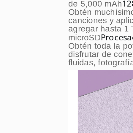
12
de 5,000 mAh
Obtén muchísimo 
canciones y apl
agregar hasta 1 
Procesa
microSD
Obtén toda la po
disfrutar de con
fluidas, fotogra