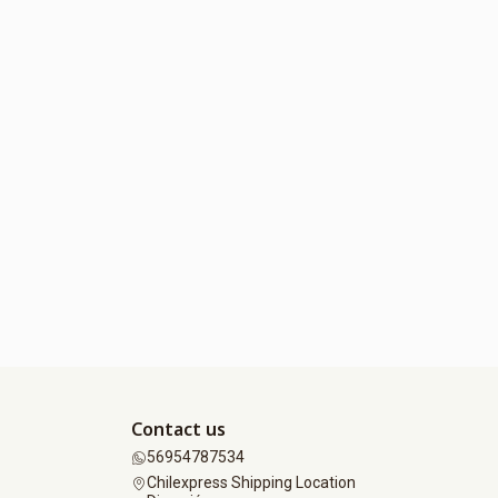
Contact us
56954787534
Chilexpress Shipping Location