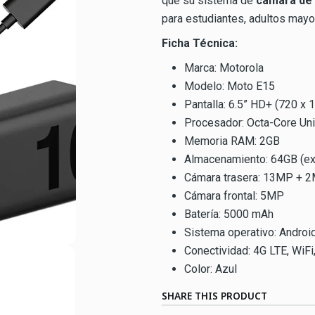
que su sistema de
cámara de
para estudiantes, adultos may
Ficha Técnica:
Marca: Motorola
Modelo: Moto E15
Pantalla: 6.5” HD+ (720 x 
Procesador: Octa-Core Un
Memoria RAM: 2GB
Almacenamiento: 64GB (ex
Cámara trasera: 13MP + 
Cámara frontal: 5MP
Batería: 5000 mAh
Sistema operativo: Android
Conectividad: 4G LTE, WiFi
Color: Azul
SHARE THIS PRODUCT