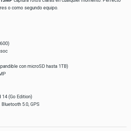
 13MP
captura fotos claras en cualquier momento. Perfecto
ores o como segundo equipo.
1600)
isoc
pandible con microSD hasta 1TB)
2MP
 14 (Go Edition)
, Bluetooth 5.0, GPS