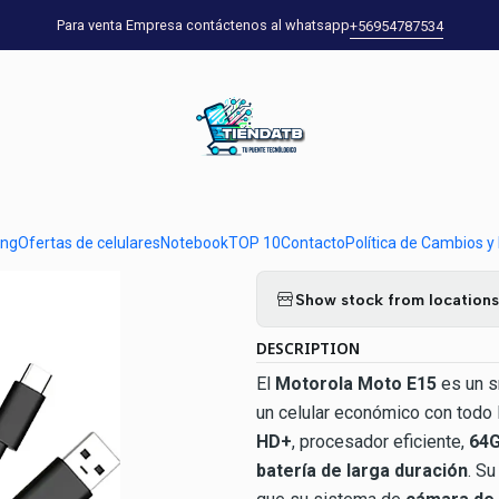
s
Motorola
Motorola Moto E15 64GB 2GB RAM Azul – Smartphone Li
Para venta Empresa contáctenos al whatsapp
+56954787534
|
Motorola Mot
– Smartphone 
Duradera
ung
Ofertas de celulares
Notebook
TOP 10
Contacto
Política de Cambios y
Quantity
Show stock from locations
DESCRIPTION
El
Motorola Moto E15
es un s
un celular económico con todo l
HD+
, procesador eficiente,
64G
batería de larga duración
. S