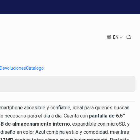
bre con Batería Duradera
o E15 64GB 2GB RAM Azul
Libre con Batería
EN
Add to Cart
Buy now
 Devoluciones
Catalogo
martphone accesible y confiable, ideal para quienes buscan
o necesario para el día a día. Cuenta con
pantalla de 6.5”
B de almacenamiento interno
, expandible con microSD, y
u diseño en color Azul combina estilo y comodidad, mientras