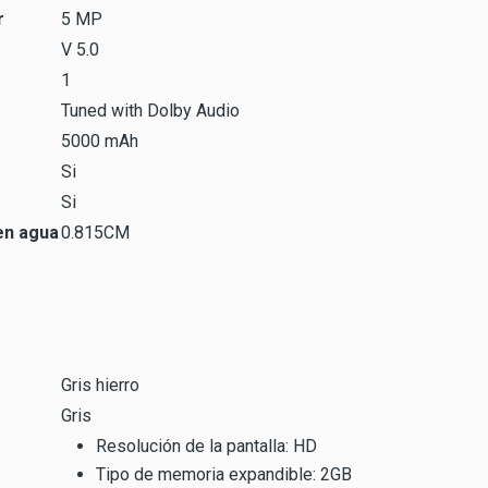
r
5 MP
V 5.0
1
Tuned with Dolby Audio
5000 mAh
Si
Si
en agua
0.815CM
Gris hierro
Gris
Resolución de la pantalla: HD
Tipo de memoria expandible: 2GB