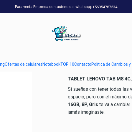
Home
Tablet
Tablet Lenovo Tab M8 HD LTE Quad Core 2GB 16GB
Para venta Empresa contáctenos al whatsapp
+56954787534
|
Tablet Lenov
2GB 16GB
Show stock from locations
ung
Ofertas de celulares
Notebook
TOP 10
Contacto
Política de Cambios y
DESCRIPTION
TABLET LENOVO TAB M8 4G, 
Si sueñas con tener todas las
espacio, pero con el máximo 
16GB, 8P, Gris
te va a cambiar 
jamás imaginaste.