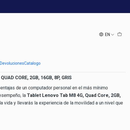
o Tab M8 HD LTE Quad Core
EN
 Devoluciones
Catalogo
QUAD CORE, 2GB, 16GB, 8P, GRIS
 ventajas de un computador personal en el más mínimo
desempeño, la
Tablet Lenovo Tab M8 4G, Quad Core, 2GB,
la vida y llevarás la experiencia de la movilidad a un nivel que