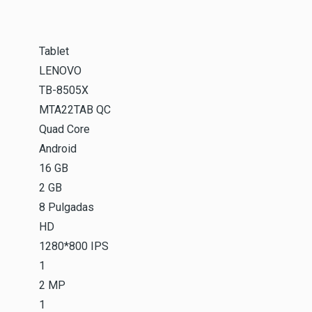
Tablet
LENOVO
TB-8505X
MTA22TAB QC
Quad Core
Android
16 GB
2 GB
8 Pulgadas
HD
1280*800 IPS
1
2 MP
1