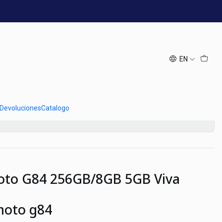
istar
Moto G84 256GB8GB 5GB
 Movistar
EN
Add to Cart
Buy now
 Devoluciones
Catalogo
to G84 256GB/8GB 5GB Viva