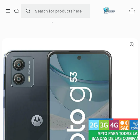
Para venta Empresa contáctenos al whatsapp
+56954787534
Home
falabella
Smartphone Moto G53 1286GB 5G Azul Liberado