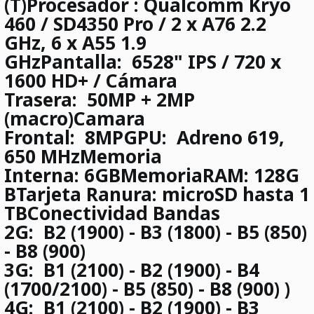
(T)
Procesador
: Qualcomm Kryo
460 / SD4350 Pro / 2 x A76 2.2
GHz, 6 x A55 1.9
GHz
Pantalla:
6528" IPS / 720 x
1600 HD+ /
Cámara
Trasera:
50MP + 2MP
(macro)
Camara
Frontal:
8MP
GPU:
Adreno 619,
650 MHz
Memoria
Interna:
6GB
MemoriaRAM:
128G
B
Tarjeta Ranura:
microSD hasta 1
TB
Conectividad Bandas
2G:
B2 (1900) - B3 (1800) - B5 (850)
- B8 (900)
3G:
B1 (2100) - B2 (1900) - B4
(1700/2100) - B5 (850) - B8 (900) )
4G:
B1 (2100) - B2 (1900) - B3