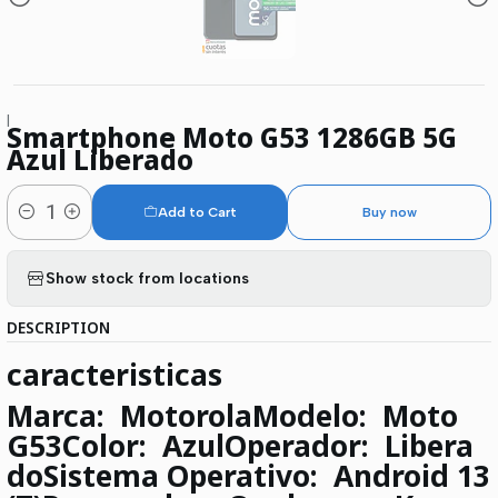
|
Smartphone Moto G53 1286GB 5G
Azul Liberado
Add to Cart
Buy now
Quantity
Show stock from locations
DESCRIPTION
caracteristicas
Marca:
Motorola
Modelo:
Moto
G53
Color:
Azul
Operador:
Libera
do
Sistema Operativo:
Android 13