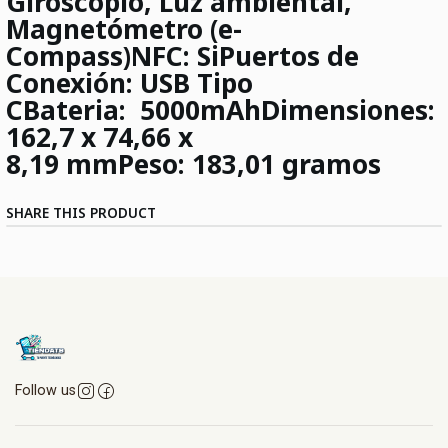
Giroscopio, Luz ambiental,
Magnetómetro (e-
Compass)
NFC:
Si
Puertos de
Conexión:
USB Tipo
C
Bateria:
5000mAh
Dimensiones:
162,7 x 74,66 x
8,19
mm
Peso:
183,01 gramos
SHARE THIS PRODUCT
Follow us