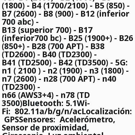
(1800) - B4 (1700/2100) - B5 (850) -
B7 (2600) - B8 (900) - B12 (inferior
700 abc) -
B13 (superior 700) -
B17
(inferior700 bc) - B25 (1900+) - B26
(850+) - B28 (700 APT) - B38
(TD2600) - B40 (TD2300) -
B41 (TD2500) - B42 (TD3500) - 5G:
n1
(
2100 ) - n2 (1900) - n3 (1800) -
n7 (2600) - n28 (700 APT) - n40
(TD2300) -
n66 (AWS3+4) - n78 (TD
3500)
Bluetooth:
5.1
Wi-
Fi:
802.11a/b/g/n/ac
Localización:
GPS
Sensores:
Acelerómetro,
Sensor de proximidad,