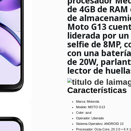
procesador Me
de 4GB de RAM 
de almacenamie
Moto G13 cuent
liderada por u
selfie de 8MP, 
con una baterí
de 20W, parlant
lector de huella
Características
Marca:
Motorola
Modelo:
MOTO G13
Color:
azul
Operador:
Liberado
Sistema Operativo:
ANDROID 13
Procesador
: Octa Core, 2X 2.0 + 6 X