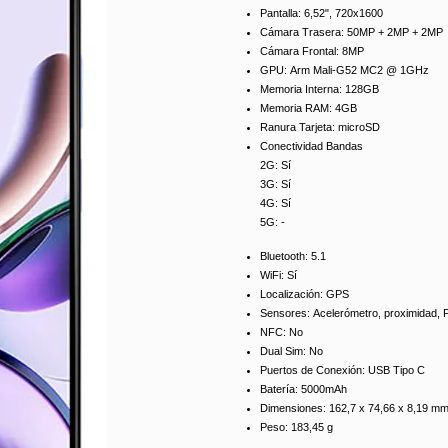
Pantalla:
6,52", 720x1600
Cámara Trasera:
50MP + 2MP + 2MP
Cámara Frontal:
8MP
GPU:
Arm Mali-G52 MC2 @ 1GHz
Memoria Interna:
128GB
Memoria RAM:
4GB
Ranura Tarjeta:
microSD
Conectividad Bandas
2G:
Sí
3G:
Sí
4G:
Sí
5G:
-
Bluetooth:
5.1
WiFi:
Sí
Localización:
GPS
Sensores:
Acelerómetro, proximidad, 
NFC:
No
Dual Sim:
No
Puertos de Conexión:
USB Tipo C
Batería:
5000mAh
Dimensiones:
162,7 x 74,66 x 8,19 m
Peso:
183,45 g