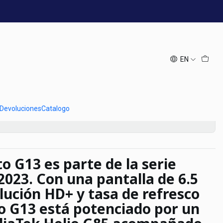
Moto G13 1284GB azul
EN
Add to Cart
Buy now
 Devoluciones
Catalogo
to G13
es parte de la serie
2023. Con una pantalla de 6.5
lución HD+ y tasa de refresco
o G13 está potenciado por un