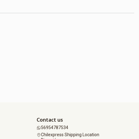
Contact us
56954787534
Chilexpress Shipping Location