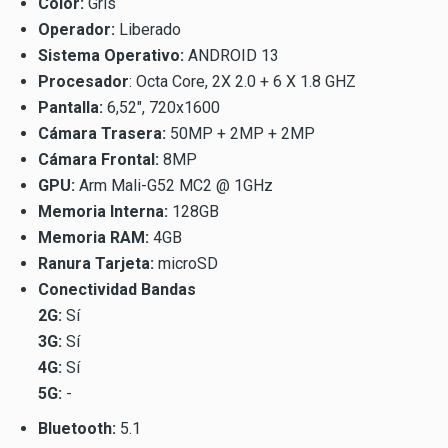
Color:
Gris
Operador:
Liberado
Sistema Operativo:
ANDROID 13
Procesador
: Octa Core, 2X 2.0 + 6 X 1.8 GHZ
Pantalla:
6,52", 720x1600
Cámara Trasera:
50MP + 2MP + 2MP
Cámara Frontal:
8MP
GPU:
Arm Mali-G52 MC2 @ 1GHz
Memoria Interna:
128GB
Memoria RAM:
4GB
Ranura Tarjeta:
microSD
Conectividad Bandas
2G:
Sí
3G:
Sí
4G:
Sí
5G:
-
Bluetooth:
5.1