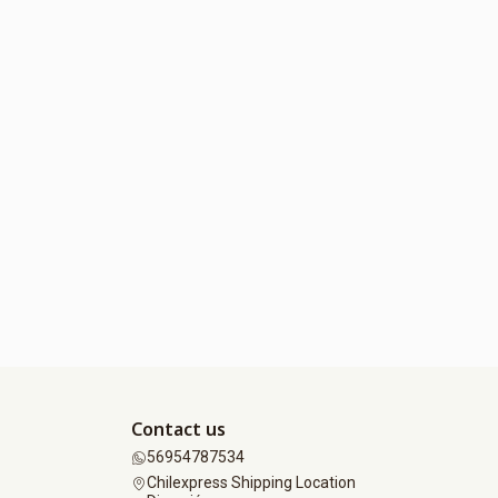
Contact us
56954787534
Chilexpress Shipping Location