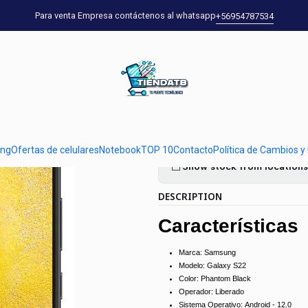
Home
falabella
Smartphone Galaxy S22 128GB8GB 5G Negro Libera
Para venta Empresa contáctenos al whatsapp
+56954787534
|
Smartphone 
Negro Libera
Quantity
ung
Ofertas de celulares
Notebook
TOP 10
Contacto
Política de Cambios y
Show stock from locations
DESCRIPTION
Características
Marca:
Samsung
Modelo:
Galaxy S22
Color:
Phantom Black
Operador:
Liberado
Sistema Operativo:
Android - 12.0