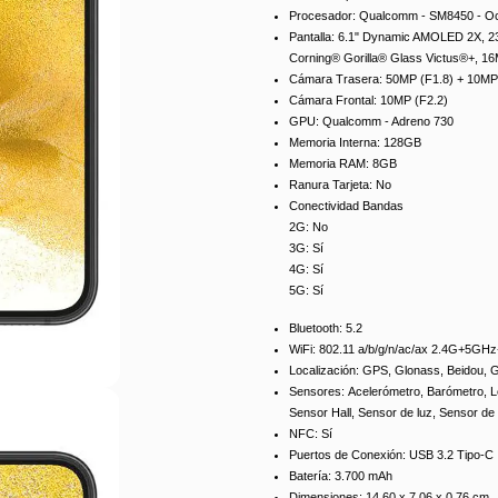
Procesador
: Qualcomm - SM8450 - O
Pantalla:
6.1" Dynamic AMOLED 2X, 23
Corning® Gorilla® Glass Victus®+, 1
Cámara Trasera:
50MP (F1.8) + 10MP 
Cámara Frontal:
10MP (F2.2)
GPU:
Qualcomm - Adreno 730
Memoria Interna:
128GB
Memoria RAM:
8GB
Ranura Tarjeta:
No
Conectividad Bandas
2G:
No
3G:
Sí
4G:
Sí
5G:
Sí
Bluetooth:
5.2
WiFi:
802.11 a/b/g/n/ac/ax 2.4G+5G
Localización:
GPS, Glonass, Beidou, G
Sensores:
Acelerómetro, Barómetro, L
Sensor Hall, Sensor de luz, Sensor de
NFC:
Sí
Puertos de Conexión:
USB 3.2 Tipo-C
Batería:
3.700 mAh
Dimensiones:
14.60 x 7.06 x 0.76 cm