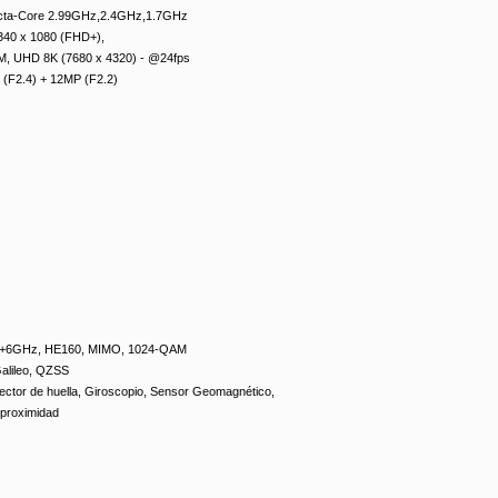
cta-Core 2.99GHz,2.4GHz,1.7GHz
40 x 1080 (FHD+),
6M, UHD 8K (7680 x 4320) - @24fps
(F2.4) + 12MP (F2.2)
Hz+6GHz, HE160, MIMO, 1024-QAM
alileo, QZSS
ector de huella, Giroscopio, Sensor Geomagnético,
 proximidad