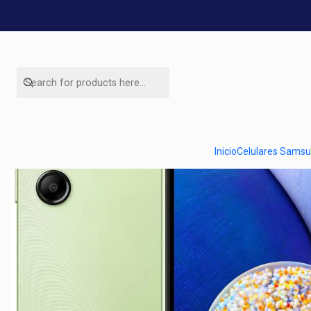
H
Inicio
Celulares Sams