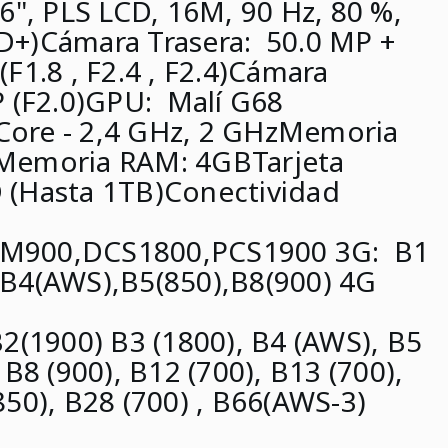
6", PLS LCD, 16M, 90 Hz, 80 %,
D+)
Cámara Trasera:
50.0 MP +
F1.8 , F2.4 , F2.4)
Cámara
 (F2.0)
GPU:
Malí G68
ore - 2,4 GHz, 2 GHz
Memoria
Memoria RAM:
4GB
Tarjeta
 (Hasta 1TB)
Conectividad
M900,DCS1800,PCS1900
3G:
B1
,B4(AWS),B5(850),B8(900) 4G
2(1900) B3 (1800), B4 (AWS), B5
 B8 (900), B12 (700), B13 (700),
850), B28 (700
)
, B66(AWS-3)