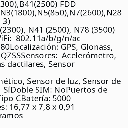
300),B41(2500)
FDD
N3(1800),N5(850),N7(2600),N28
-3)
2300), N41 (2500), N78 (3500)
iFi:
802.11a/b/g/n/ac
T80
Localización:
GPS, Glonass,
, QZSS
Sensores:
Acelerómetro,
s dactilares, Sensor
tico, Sensor de luz, Sensor de
:
Sí
Doble SIM:
No
Puertos de
ipo C
Batería:
5000
s:
16,77 x 7,8 x 0,91
ramos