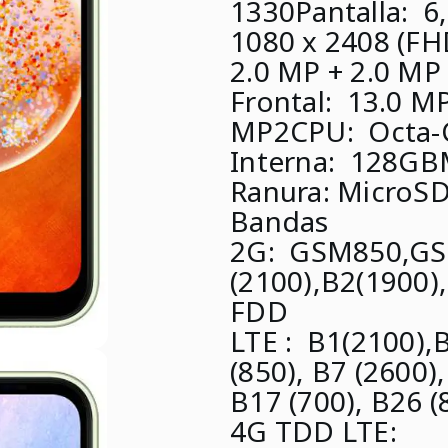
1330
Pantalla:
6,
1080 x 2408 (FH
2.0 MP + 2.0 MP (
Frontal:
13.0 MP
MP2
CPU:
Octa-C
Interna:
128GB
Ranura:
MicroSD
Bandas
2G:
GSM850,GS
(2100),B2(1900)
FDD
LTE
:
B1(2100),B
(850), B7 (2600),
B17 (700), B26 (
4G TDD LTE: