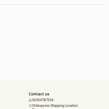
Contact us
56954787534
Chilexpress Shipping Location