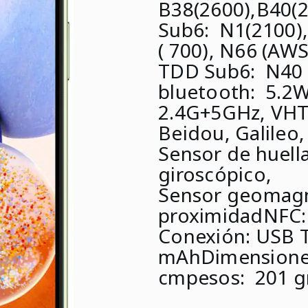
B38(2600),B40(2
Sub6:
N1(2100),
( 700), N66 (AWS
TDD Sub6:
N40 (
bluetooth:
5.2
W
2.4G+5GHz, VH
Beidou, Galileo
Sensor de huella
giroscópico,
Sensor geomagné
proximidad
NFC
Conexión:
USB T
mAh
Dimensione
cm
pesos:
201 g