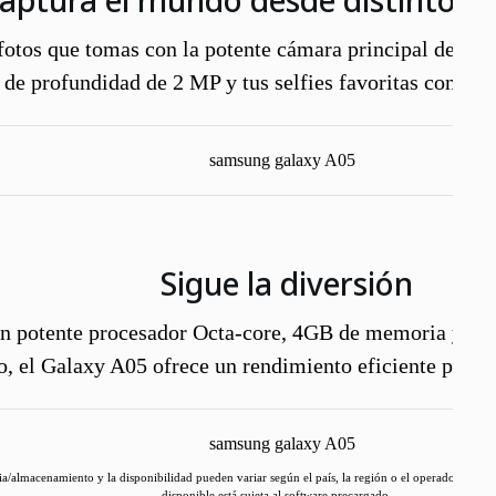
aptura el mundo desde distintos 
otos que tomas con la potente cámara principal de 50 
 de profundidad de 2 MP y tus selfies favoritas con la 
Sigue la diversión
n potente procesador Octa-core, 4GB de memoria y 1
o, el Galaxy A05 ofrece un rendimiento eficiente para t
/almacenamiento y la disponibilidad pueden variar según el país, la región o el operador. La 
disponible está sujeta al software precargado.