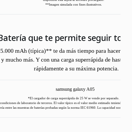
**Imagen simulada con fines ilustrativos.
Batería que te permite seguir todo 
 5.000 mAh (típica)** te da más tiempo para hacer lo qu
r y mucho más. Y con una carga superrápida de hasta 2
rápidamente a su máxima potencia.
*El cargador de carga superrápida de 25 W se vende por separado.
ondiciones de laboratorio de terceros. El valor típico es el valor medio estimado teniendo en cue
ería entre las muestras de baterías probadas según la norma IEC 61960. La capacidad nominal e