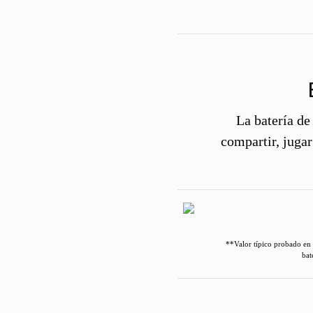
La batería de
compartir, juga
**Valor típico probado en c
bat