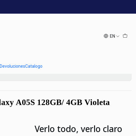
o
Galaxy A05s 128GB4GB
ado
EN
Add to Cart
Buy now
 Devoluciones
Catalogo
axy A05S 128GB/ 4GB Violeta
Verlo todo, verlo claro