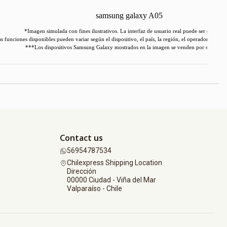
*Imagen simulada con fines ilustrativos. La interfaz de usuario real puede ser diferente
s funciones disponibles pueden variar según el dispositivo, el país, la región, el operador o la v
***Los dispositivos Samsung Galaxy mostrados en la imagen se venden por separado
Contact us
56954787534
Chilexpress Shipping Location
Dirección
00000 Ciudad - Viña del Mar
Valparaíso - Chile