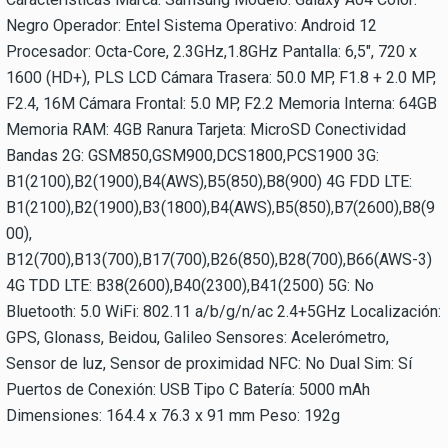
Negro Operador: Entel Sistema Operativo: Android 12
Procesador: Octa-Core, 2.3GHz,1.8GHz Pantalla: 6,5", 720 x
1600 (HD+), PLS LCD Cámara Trasera: 50.0 MP, F1.8 + 2.0 MP,
F2.4, 16M Cámara Frontal: 5.0 MP, F2.2 Memoria Interna: 64GB
Memoria RAM: 4GB Ranura Tarjeta: MicroSD Conectividad
Bandas 2G: GSM850,GSM900,DCS1800,PCS1900 3G:
B1(2100),B2(1900),B4(AWS),B5(850),B8(900) 4G FDD LTE:
B1(2100),B2(1900),B3(1800),B4(AWS),B5(850),B7(2600),B8(9
00),
B12(700),B13(700),B17(700),B26(850),B28(700),B66(AWS-3)
4G TDD LTE: B38(2600),B40(2300),B41(2500) 5G: No
Bluetooth: 5.0 WiFi: 802.11 a/b/g/n/ac 2.4+5GHz Localización:
GPS, Glonass, Beidou, Galileo Sensores: Acelerómetro,
Sensor de luz, Sensor de proximidad NFC: No Dual Sim: Sí
Puertos de Conexión: USB Tipo C Batería: 5000 mAh
Dimensiones: 164.4 x 76.3 x 91 mm Peso: 192g