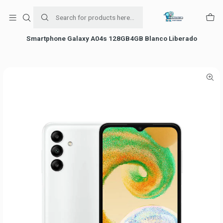
Para venta Empresa contáctenos al whatsapp
+56954787534
Home
falabella
Smartphone Galaxy A04s 128GB4GB Blanco Liberado