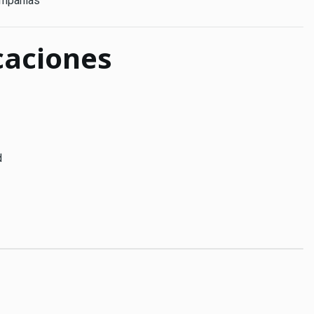
ompañías
caciones
d