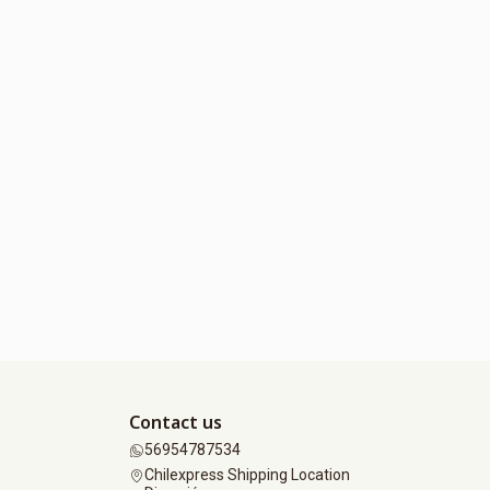
Contact us
56954787534
Chilexpress Shipping Location