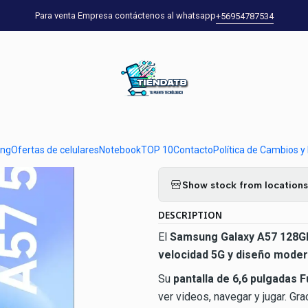
Celulares Samsung
Samsung Galaxy A57 128GB Lila 5G | Smartphone L
Para venta Empresa contáctenos al whatsapp
+56954787534
|
Samsung Gala
Smartphone Li
FHD+
ung
Ofertas de celulares
Notebook
TOP 10
Contacto
Política de Cambios y
Quantity
Show stock from locations
DESCRIPTION
El
Samsung Galaxy A57 128GB
velocidad 5G y diseño mode
Su
pantalla de 6,6 pulgadas F
ver videos, navegar y jugar. Gr