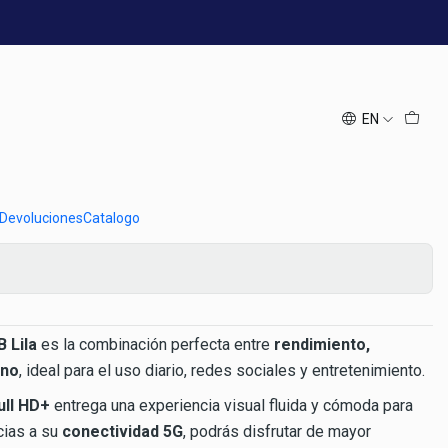
iberado | Pantalla 6.6” FHD+
xy A57 128GB Lila 5G |
berado | Pantalla 6.6”
EN
Add to Cart
Buy now
 Devoluciones
Catalogo
 Lila
es la combinación perfecta entre
rendimiento,
rno
, ideal para el uso diario, redes sociales y entretenimiento.
ull HD+
entrega una experiencia visual fluida y cómoda para
acias a su
conectividad 5G
, podrás disfrutar de mayor