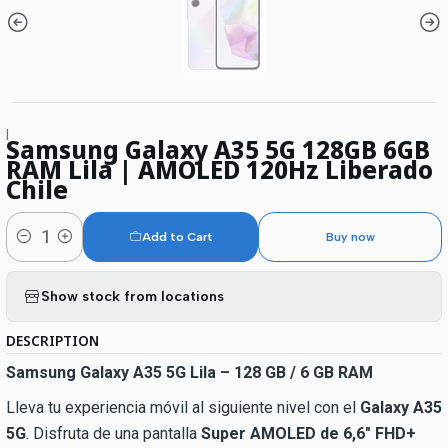
|
Samsung Galaxy A35 5G 128GB 6GB
RAM Lila | AMOLED 120Hz Liberado
Chile
Add to Cart
Buy now
Quantity
Show stock from locations
DESCRIPTION
Samsung Galaxy A35 5G Lila – 128 GB / 6 GB RAM
Lleva tu experiencia móvil al siguiente nivel con el
Galaxy A35
5G
. Disfruta de una pantalla
Super AMOLED de 6,6″ FHD+