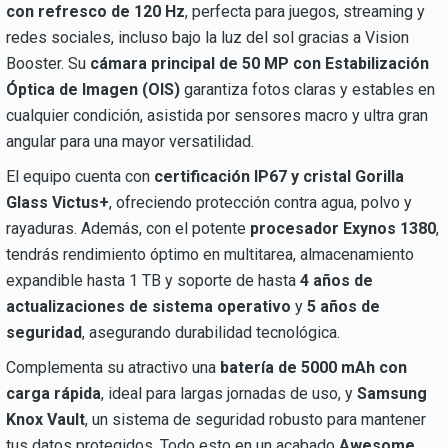
con refresco de 120 Hz
, perfecta para juegos, streaming y
redes sociales, incluso bajo la luz del sol gracias a Vision
Booster. Su
cámara principal de 50 MP con Estabilización
Óptica de Imagen (OIS)
garantiza fotos claras y estables en
cualquier condición, asistida por sensores macro y ultra gran
angular para una mayor versatilidad.
El equipo cuenta con
certificación IP67 y cristal Gorilla
Glass Victus+
, ofreciendo protección contra agua, polvo y
rayaduras. Además, con el potente
procesador Exynos 1380
,
tendrás rendimiento óptimo en multitarea, almacenamiento
expandible hasta 1 TB y soporte de hasta
4 años de
actualizaciones de sistema operativo
y
5 años de
seguridad
, asegurando durabilidad tecnológica.
Complementa su atractivo una
batería de 5000 mAh con
carga rápida
, ideal para largas jornadas de uso, y
Samsung
Knox Vault
, un sistema de seguridad robusto para mantener
tus datos protegidos. Todo esto en un acabado
Awesome