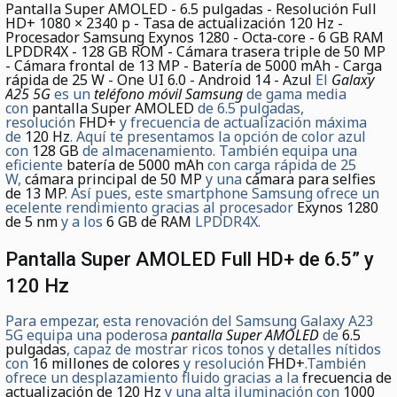
Pantalla Super AMOLED - 6.5 pulgadas - Resolución Full
HD+ 1080 × 2340 p - Tasa de actualización 120 Hz -
Procesador Samsung Exynos 1280 - Octa-core - 6 GB RAM
LPDDR4X - 128 GB ROM - Cámara trasera triple de 50 MP
- Cámara frontal de 13 MP - Batería de 5000 mAh - Carga
rápida de 25 W - One UI 6.0 - Android 14 - Azul
El
Galaxy
A25 5G
es un
teléfono móvil Samsung
de gama media
con
pantalla Super AMOLED
de 6.5 pulgadas,
resolución
FHD+
y frecuencia de actualización máxima
de
120 Hz
. Aquí te presentamos la opción de color azul
con
128 GB
de almacenamiento. También equipa una
eficiente
batería de 5000 mAh
con carga rápida de 25
W,
cámara principal de 50 MP
y una
cámara para selfies
de 13 MP
. Así pues, este smartphone Samsung ofrece un
ecelente rendimiento gracias al procesador
Exynos 1280
de 5 nm
y a los
6 GB de RAM
LPDDR4X.
Pantalla Super AMOLED Full HD+ de 6.5” y
120 Hz
Para empezar, esta renovación del Samsung Galaxy A23
5G equipa una poderosa
pantalla Super AMOLED
de
6.5
pulgadas
, capaz de mostrar ricos tonos y detalles nítidos
con
16 millones de colores
y resolución
FHD+
.También
ofrece un desplazamiento fluido gracias a la
frecuencia de
actualización de 120 Hz
y una alta iluminación con
1000