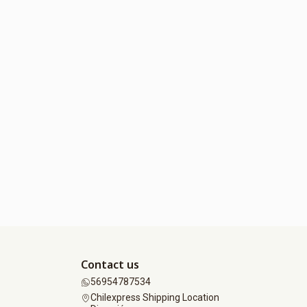
Contact us
56954787534
Chilexpress Shipping Location