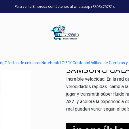
Home
falabella
SAMSUNG GALAXY A22128GB Negro
Para venta Empresa contáctenos al whatsapp
+56954787534
|
SAMSUNG GA
Show stock from locations
DESCRIPTION
ung
Ofertas de celulares
Notebook
TOP 10
Contacto
Política de Cambios y
SAMSUNG GALA
Increíble velocidad. En la red 
velocidades rápidas cambia la
jugar y transmitir súper fluido 
A22 y acelera la experiencia de
real pueden variar según el país