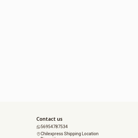
Contact us
56954787534
Chilexpress Shipping Location