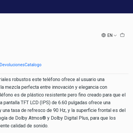
 GB Negro 4 GB RAM
xy A14 4G (MediaTek) 128
GB RAM
EN
 Devoluciones
Catalogo
ales robustos este teléfono ofrece al usuario una
 la mezcla perfecta entre innovación y elegancia con
teléfono es de plástico resistente pero fino creado para que el
La pantalla TFT LCD (IPS) de 6.60 pulgadas ofrece una
una tasa de refresco de 90 Hz, y la superficie frontal es del
gía de Dolby Atmos® y Dolby Digital Plus, para que los
lente calidad de sonido.