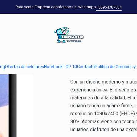
lulares
Celulares Samsung
Samsung Galaxy A14 4G (MediaTek) 128
Para venta Empresa contáctenos al whatsapp
+56954787534
|
Samsung Gala
GB Negro 4 
Show stock from locations
ung
Ofertas de celulares
Notebook
TOP 10
Contacto
Política de Cambios y
DESCRIPTION
Con un diseño moderno y materi
experiencia única. El diseño es
materiales de alta calidad. El 
usuario tenga un agarre firme. 
resolución 1080x2400 (FHD+) y 
80%. Además viene con tecnolo
usuarios disfruten de una exce