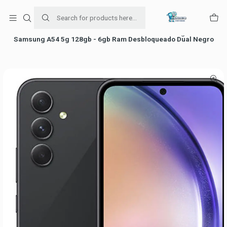
Para venta Empresa contáctenos al whatsapp
+56954787534
Home
Ofertas de celulares
Celulares Samsung
Samsung A54 5g 128gb - 6gb Ram Desbloqueado Dual Negro