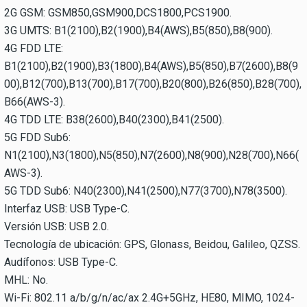
2G GSM: GSM850,GSM900,DCS1800,PCS1900.
3G UMTS: B1(2100),B2(1900),B4(AWS),B5(850),B8(900).
4G FDD LTE:
B1(2100),B2(1900),B3(1800),B4(AWS),B5(850),B7(2600),B8(9
00),B12(700),B13(700),B17(700),B20(800),B26(850),B28(700),
B66(AWS-3).
4G TDD LTE: B38(2600),B40(2300),B41(2500).
5G FDD Sub6:
N1(2100),N3(1800),N5(850),N7(2600),N8(900),N28(700),N66(
AWS-3).
5G TDD Sub6: N40(2300),N41(2500),N77(3700),N78(3500).
Interfaz USB: USB Type-C.
Versión USB: USB 2.0.
Tecnología de ubicación: GPS, Glonass, Beidou, Galileo, QZSS.
Audífonos: USB Type-C.
MHL: No.
Wi-Fi: 802.11 a/b/g/n/ac/ax 2.4G+5GHz, HE80, MIMO, 1024-