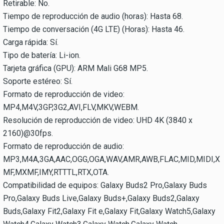
Retirable: No.
Tiempo de reproducción de audio (horas): Hasta 68.
Tiempo de conversación (4G LTE) (Horas): Hasta 46.
Carga rápida: Sí.
Tipo de batería: Li-ion.
Tarjeta gráfica (GPU): ARM Mali G68 MP5.
Soporte estéreo: Sí.
Formato de reproducción de video:
MP4,M4V,3GP,3G2,AVI,FLV,MKV,WEBM.
Resolución de reproducción de video: UHD 4K (3840 x
2160)@30fps.
Formato de reproducción de audio:
MP3,M4A,3GA,AAC,OGG,OGA,WAV,AMR,AWB,FLAC,MID,MIDI,X
MF,MXMF,IMY,RTTTL,RTX,OTA.
Compatibilidad de equipos: Galaxy Buds2 Pro,Galaxy Buds
Pro,Galaxy Buds Live,Galaxy Buds+,Galaxy Buds2,Galaxy
Buds,Galaxy Fit2,Galaxy Fit e,Galaxy Fit,Galaxy Watch5,Galaxy