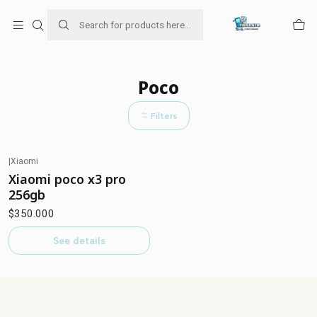
Para venta Empresa contáctenos al whatsapp
+56954787534
Home
Poco
Poco
Filters
|
Xiaomi
Out of stock
Xiaomi poco x3 pro
256gb
$350.000
See details