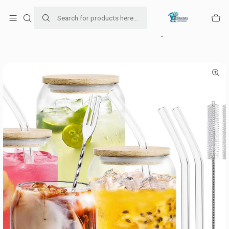
Para venta Empresa contáctenos al whatsapp
+56954787534
Home
falabella
Pack De 4 Vasos Con Tapa De Bambú