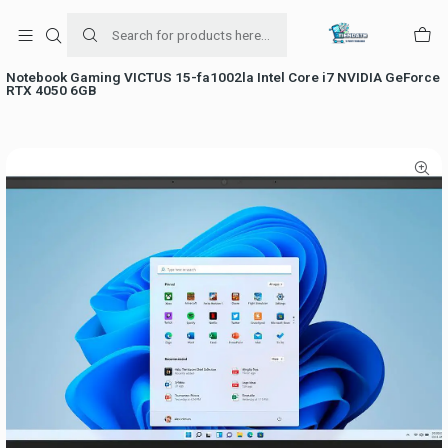
Para venta Empresa contáctenos al whatsapp
+56954787534
Home
falabella
Notebook Gaming VICTUS 15-fa1002la Intel Core i7 NVIDIA GeForce
RTX 4050 6GB