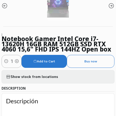
|
Notebook Gamer Intel Core i7-
13620H 16GB RAM 512GB SSD RTX
4060 15,6" FHD IPS 144HZ Open box
Add to Cart
Buy now
Quantity
Show stock from locations
DESCRIPTION
Descripción