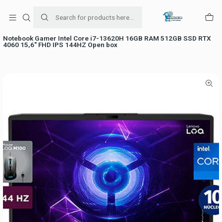
Para venta Empresa contáctenos al whatsapp
+56954787534
Home
falabella
Notebook Gamer Intel Core i7-13620H 16GB RAM 512GB SSD RTX
4060 15,6" FHD IPS 144HZ Open box