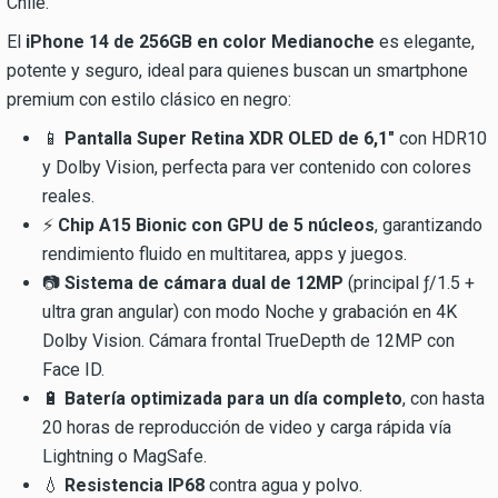
Chile.
El
iPhone 14 de 256GB en color Medianoche
es elegante,
potente y seguro, ideal para quienes buscan un smartphone
premium con estilo clásico en negro:
📱
Pantalla Super Retina XDR OLED de 6,1″
con HDR10
y Dolby Vision, perfecta para ver contenido con colores
reales.
⚡
Chip A15 Bionic con GPU de 5 núcleos
, garantizando
rendimiento fluido en multitarea, apps y juegos.
📷
Sistema de cámara dual de 12MP
(principal ƒ/1.5 +
ultra gran angular) con modo Noche y grabación en 4K
Dolby Vision. Cámara frontal TrueDepth de 12MP con
Face ID.
🔋
Batería optimizada para un día completo
, con hasta
20 horas de reproducción de video y carga rápida vía
Lightning o MagSafe.
💧
Resistencia IP68
contra agua y polvo.